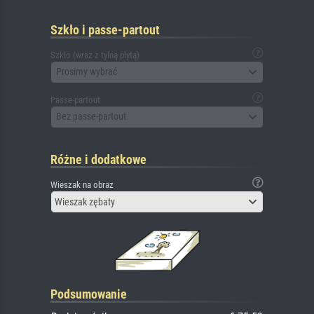
Szkło i passe-partout
Szkło (wraz z tylną płytą)
Prosimy wybrać
Passe-partout
Bez passe-partout
Różne i dodatkowe
Wieszak na obraz
Wieszak zębaty
Podsumowanie