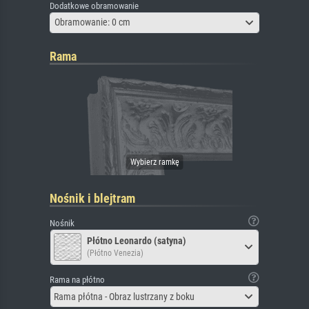
Dodatkowe obramowanie
Obramowanie: 0 cm
Rama
Nośnik i blejtram
Nośnik
Płótno Leonardo (satyna)
(Płótno Venezia)
Rama na płótno
Rama płótna - Obraz lustrzany z boku