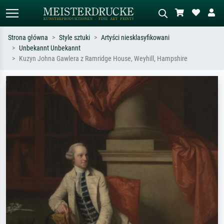
Strona główna
Style sztuki
Artyści niesklasyfikowani
Unbekannt Unbekannt
Wyszukiwanie standardowe
Wyszukiwanie obrazów AI
Kuzyn Johna Gawlera z Ramridge House, Weyhill, Hampshire
Szukaj wg artysty, tytułu lub stylu – np.
Opisz scenę – np. zielona łąka,
Monet, Gwiaździsta noc,
abstrakcja z czerwienią, ciemny olej,
impresjonizm, fala Hokusaia, akt.
stojący akt obok drzewa.