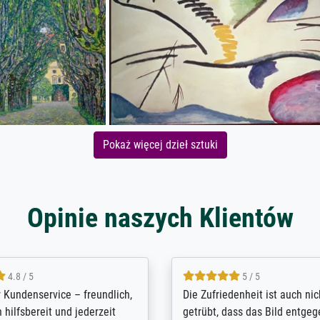
Pokaż więcej dzieł sztuki
Opinie naszych Klientów
5 / 5
4.8 / 5
innerungsbuch mit der
Hervorragende Qualität. Man 
eines Großvaters aus dem 1.
vieles anpassen lassen, wie z