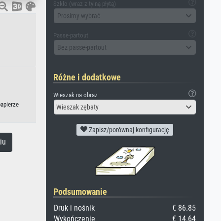
Szkło (wraz z tylną płytą)
Prosimy wybrać
Passe-partout
Bez passe-partout
Różne i dodatkowe
Wieszak na obraz
papierze
Wieszak zębaty
Zapisz/porównaj konfigurację
iu
Podsumowanie
Druk i nośnik
€ 86.85
Wykończenie
€ 14.64