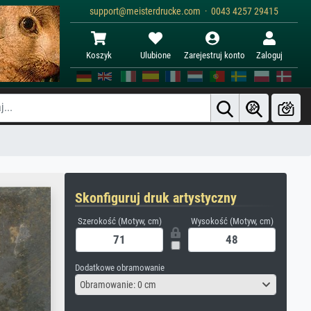
support@meisterdrucke.com · 0043 4257 29415
Koszyk
Ulubione
Zarejestruj konto
Zaloguj
Skonfiguruj druk artystyczny
Szerokość (Motyw, cm)
Wysokość (Motyw, cm)
Dodatkowe obramowanie
Obramowanie: 0 cm