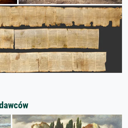
zedawców