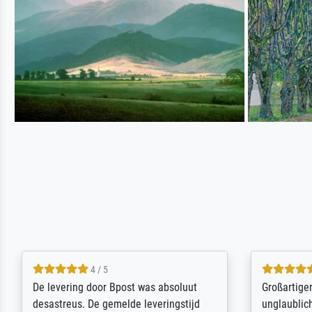
5 / 5
Sehr gute Qualität des Leinwanddrucks
Für ein Er
und des Rahmens! Unser Bild wurde
Feldpost m