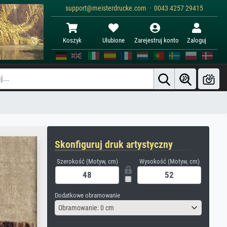
support@meisterdrucke.com · 0043 4257 29415
Koszyk
Ulubione
Zarejestruj konto
Zaloguj
Skonfiguruj druk artystyczny
Szerokość (Motyw, cm)
Wysokość (Motyw, cm)
Dodatkowe obramowanie
Obramowanie: 0 cm