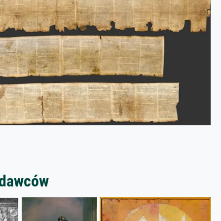
zedawców