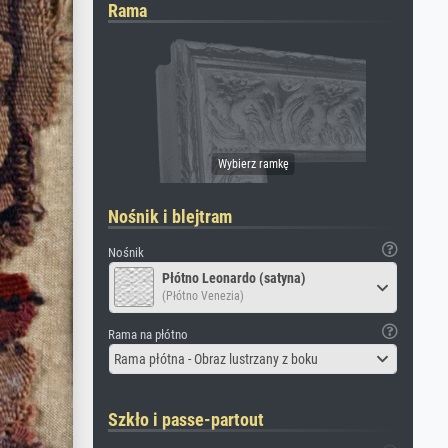
Rama
Nośnik i blejtram
Nośnik
Płótno Leonardo (satyna)
(Płótno Venezia)
Rama na płótno
Rama płótna - Obraz lustrzany z boku
Szkło i passe-partout