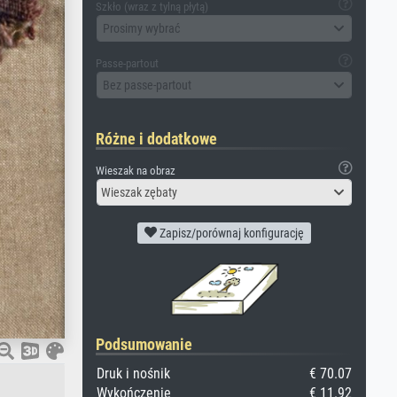
Szkło (wraz z tylną płytą)
Prosimy wybrać
Passe-partout
Bez passe-partout
Różne i dodatkowe
Wieszak na obraz
Wieszak zębaty
Zapisz/porównaj konfigurację
Podsumowanie
Druk i nośnik
€ 70.07
Wykończenie
€ 11.92