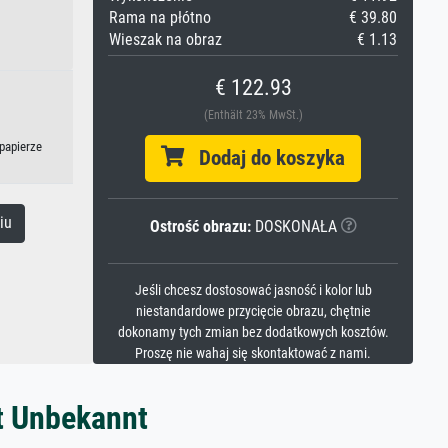
Rama na płótno
€ 39.80
Wieszak na obraz
€ 1.13
€ 122.93
(Enthält 23% MwSt.)
papierze
Dodaj do koszyka
iu
Ostrość obrazu:
DOSKONAŁA
Jeśli chcesz dostosować jasność i kolor lub
niestandardowe przycięcie obrazu, chętnie
dokonamy tych zmian bez dodatkowych kosztów.
Proszę nie wahaj się skontaktować z nami.
t Unbekannt