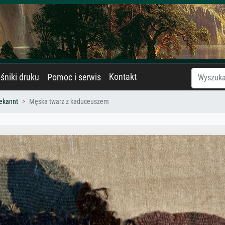
Kontakt
śniki druku
Pomoc i serwis
ekannt
Męska twarz z kaduceuszem