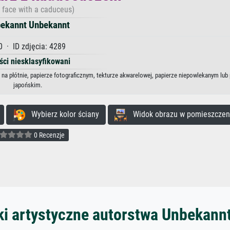
 face with a caduceus)
ekannt Unbekannt
0 · ID zdjęcia: 4289
ści niesklasyfikowani
a płótnie, papierze fotograficznym, tekturze akwarelowej, papierze niepowlekanym lub 
japońskim.
Wybierz kolor ściany
Widok obrazu w pomieszczen
0 Recenzje
ki artystyczne autorstwa Unbekann