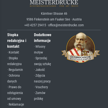
Kärntner Strasse 46
9586 Finkenstein am Faaker See · Austria
+43 4257 29415 · office@meisterdrucke.com
Stopka
Dodatkowe
redakcyjna i
informacje
kontakt
· Własny
· Kontakt
motyw
· Stopka
· Sprzedaj
redakcyjna
swoją sztukę
· Regulamin
· Jakość
· Ochrona
· Zdjęcia
danych
naszej pracy
· Prawo do
· Vouchery
odstąpienia
· Zamów
od umowy
próbkę
· Reklamacje