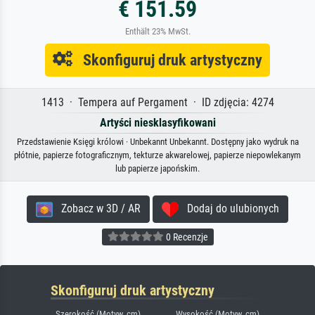
€ 151.59
Enthält 23% MwSt.
Skonfiguruj druk artystyczny
1413 · Tempera auf Pergament · ID zdjęcia: 4274
Artyści niesklasyfikowani
Przedstawienie Księgi królowi · Unbekannt Unbekannt. Dostępny jako wydruk na
płótnie, papierze fotograficznym, tekturze akwarelowej, papierze niepowlekanym
lub papierze japońskim.
Zobacz w 3D / AR
Dodaj do ulubionych
0 Recenzje
Skonfiguruj druk artystyczny
Szerokość (Motyw, cm)
Wysokość (Motyw, cm)