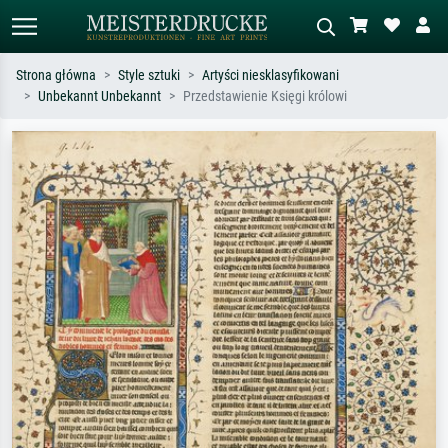
Strona główna
Style sztuki
Artyści niesklasyfikowani
Unbekannt Unbekannt
Przedstawienie Księgi królowi
Wyszukiwanie standardowe
Wyszukiwanie obrazów AI
Szukaj wg artysty, tytułu lub stylu – np.
Opisz scenę – np. zielona łąka,
Monet, Gwiaździsta noc,
abstrakcja z czerwienią, ciemny olej,
impresjonizm, fala Hokusaia, akt.
stojący akt obok drzewa.