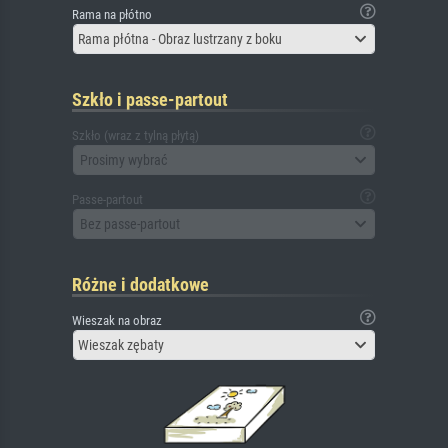
Rama na płótno
Rama płótna - Obraz lustrzany z boku
Szkło i passe-partout
Szkło (wraz z tylną płytą)
Prosimy wybrać
Passe-partout
Bez passe-partout
Różne i dodatkowe
Wieszak na obraz
Wieszak zębaty