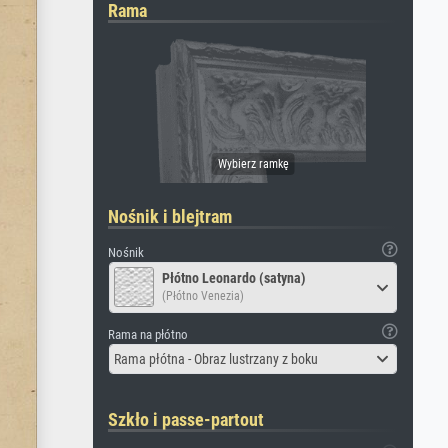
Rama
Nośnik i blejtram
Nośnik
Płótno Leonardo (satyna)
(Płótno Venezia)
Rama na płótno
Rama płótna - Obraz lustrzany z boku
Szkło i passe-partout