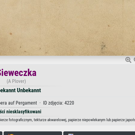
Sieweczka
(A Plover)
ekannt Unbekannt
ra auf Pergament · ID zdjęcia: 4220
ści niesklasyfikowani
ierze fotograficznym, tekturze akwarelowej, papierze niepowlekanym lub papierze japoń