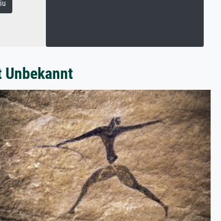
iu
t Unbekannt