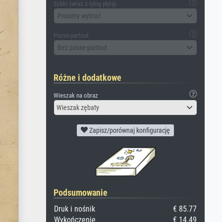
Szkło (wraz z tylną płytą)
Prosimy wybrać
Passe-partout
Bez passe-partout
Różne i dodatkowe
Wieszak na obraz
Wieszak zębaty
Zapisz/porównaj konfigurację
Podsumowanie
Druk i nośnik
€ 85.77
Wykończenie
€ 14.49