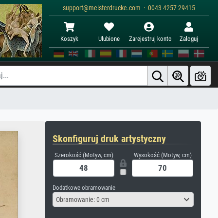
support@meisterdrucke.com · 0043 4257 29415
Koszyk
Ulubione
Zarejestruj konto
Zaloguj
Skonfiguruj druk artystyczny
Szerokość (Motyw, cm)
Wysokość (Motyw, cm)
Dodatkowe obramowanie
Obramowanie: 0 cm