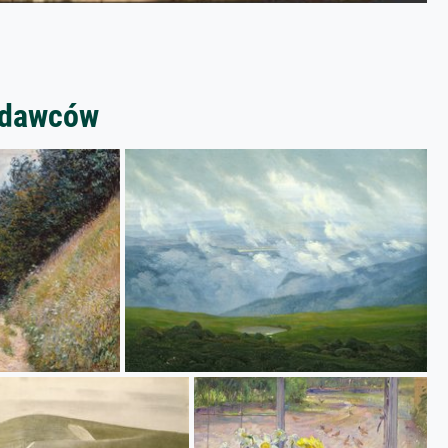
zedawców