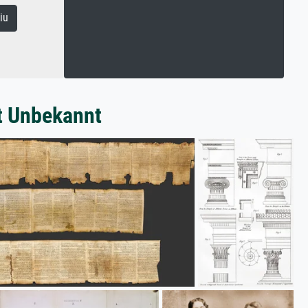
iu
t Unbekannt