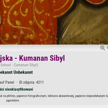
yjska - Kumanan Sibyl
h School - Cumanan Sibyl)
ekannt Unbekannt
auf Panel · ID zdjęcia: 4211
ści niesklasyfikowani
k na płótnie, papierze fotograficznym, tekturze akwarelowej, papierze niepowlekanym lu
japońskim.