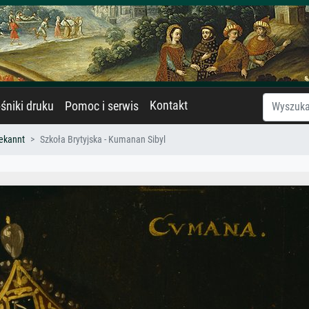
Kontakt
śniki druku
Pomoc i serwis
ekannt
Szkoła Brytyjska - Kumanan Sibyl