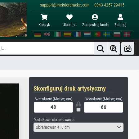
support@meisterdrucke.com · 0043 4257 29415
Koszyk
Ulubione
Zarejestruj konto
Zaloguj
Skonfiguruj druk artystyczny
Szerokość (Motyw, cm)
Wysokość (Motyw, cm)
Dodatkowe obramowanie
Obramowanie: 0 cm