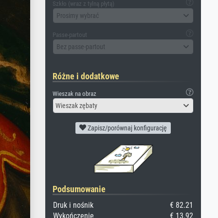
Szkło (wraz z tylną płytą)
Prosimy wybrać
Passe-partout
Bez passe-partout
Różne i dodatkowe
Wieszak na obraz
Wieszak zębaty
Zapisz/porównaj konfigurację
Podsumowanie
Druk i nośnik
€ 82.21
Wykończenie
€ 13.92