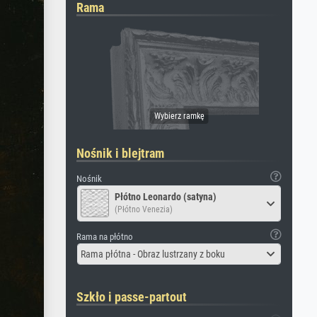
Rama
Nośnik i blejtram
Nośnik
Płótno Leonardo (satyna)
(Płótno Venezia)
Rama na płótno
Rama płótna - Obraz lustrzany z boku
Szkło i passe-partout