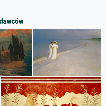
zedawców