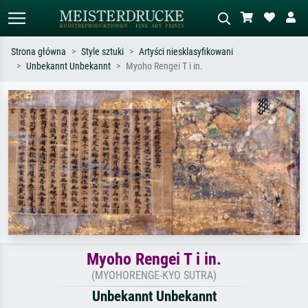
Strona główna
Style sztuki
Artyści niesklasyfikowani
Unbekannt Unbekannt
Myoho Rengei T i in.
Wyszukiwanie standardowe
Wyszukiwanie obrazów AI
Szukaj wg artysty, tytułu lub stylu – np.
Opisz scenę – np. zielona łąka,
Monet, Gwiaździsta noc,
abstrakcja z czerwienią, ciemny olej,
impresjonizm, fala Hokusaia, akt.
stojący akt obok drzewa.
Myoho Rengei T i in.
(MYOHORENGE-KYO SUTRA)
Unbekannt Unbekannt