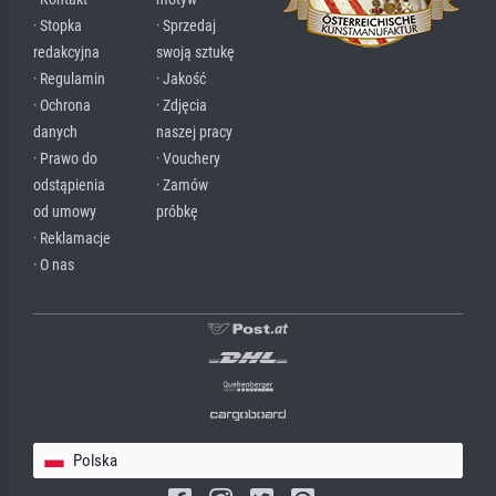
· Stopka
· Sprzedaj
redakcyjna
swoją sztukę
· Regulamin
· Jakość
· Ochrona
· Zdjęcia
danych
naszej pracy
· Prawo do
· Vouchery
odstąpienia
· Zamów
od umowy
próbkę
· Reklamacje
· O nas
Polska