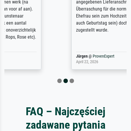
angegebenen Lieferanschrift (sollte eine
Überraschung für die normannische
Ehefrau sein zum Hochzeits- gleichzeitig
auch Geburtstag sein) doch nach zu Hause
zugestellt wurde.
Jürgen
@
ProvenExpert
April 22, 2026
FAQ – Najczęściej
zadawane pytania