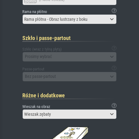
Rama na płótno
Rama płótna - Obraz lustrzany z boku
Szkło i passe-partout
Szkło (wraz z tylną płytą)
Prosimy wybrać
Passe-partout
Bez passe-partout
Różne i dodatkowe
Wieszak na obraz
Wieszak zębaty