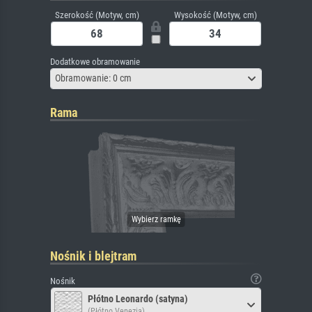
Szerokość (Motyw, cm)
Wysokość (Motyw, cm)
Dodatkowe obramowanie
Obramowanie: 0 cm
Rama
Nośnik i blejtram
Nośnik
Płótno Leonardo (satyna)
(Płótno Venezia)