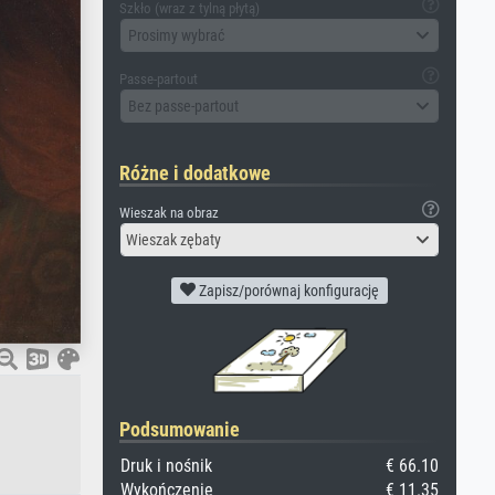
Szkło (wraz z tylną płytą)
Prosimy wybrać
Passe-partout
Bez passe-partout
Różne i dodatkowe
Wieszak na obraz
Wieszak zębaty
Zapisz/porównaj konfigurację
Podsumowanie
Druk i nośnik
€ 66.10
Wykończenie
€ 11.35