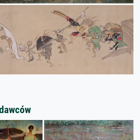
zedawców