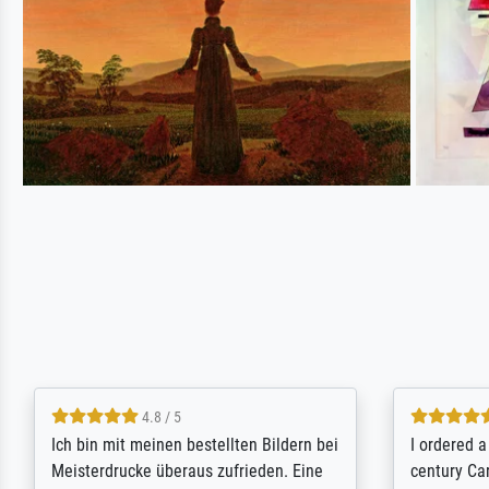
5 / 5
Rundum positive Erfahrung. Die
The team a
Ausführung des Auftrags hat eine Weile
meet its c