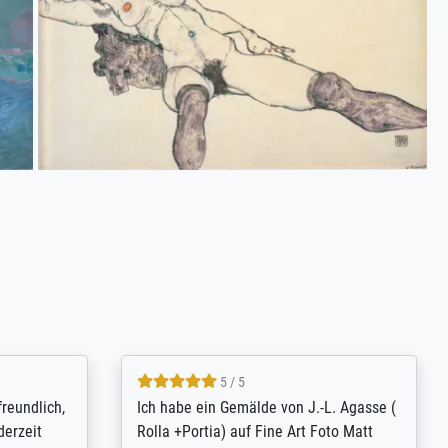
4.8 / 5
tomer
Qualité absolument irréprochable.
inting is
Extraordinaire diversité des thèmes