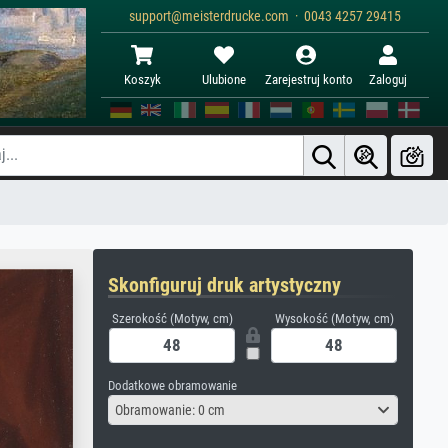
support@meisterdrucke.com · 0043 4257 29415
Koszyk
Ulubione
Zarejestruj konto
Zaloguj
Skonfiguruj druk artystyczny
Szerokość (Motyw, cm)
Wysokość (Motyw, cm)
Dodatkowe obramowanie
Obramowanie: 0 cm