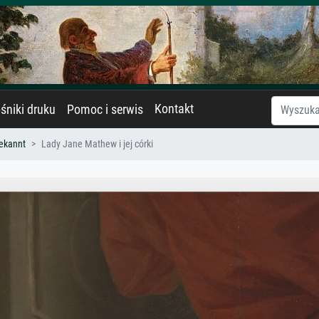
Kontakt
śniki druku
Pomoc i serwis
ekannt
Lady Jane Mathew i jej córki