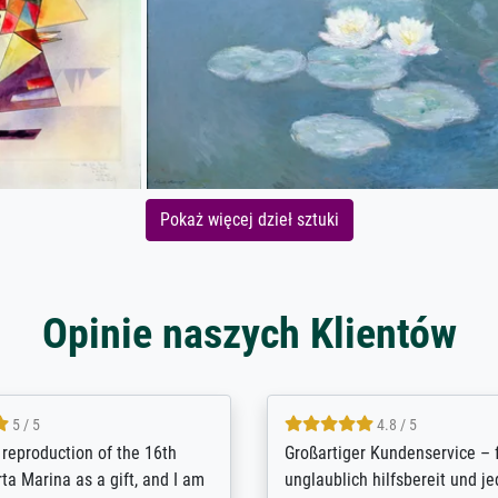
Pokaż więcej dzieł sztuki
Opinie naszych Klientów
5 / 5
5 / 5
t Meisterdrucke strives to
Outstanding quality and cus
lients demands, and provides
support. - the quality of the pr