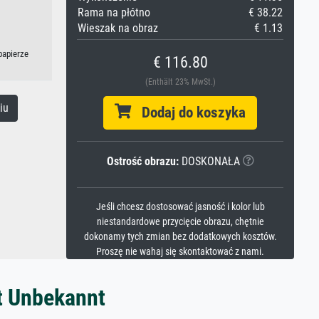
Rama na płótno
€ 38.22
Wieszak na obraz
€ 1.13
papierze
€ 116.80
(Enthält 23% MwSt.)
iu
Dodaj do koszyka
Ostrość obrazu:
DOSKONAŁA
Jeśli chcesz dostosować jasność i kolor lub
niestandardowe przycięcie obrazu, chętnie
dokonamy tych zmian bez dodatkowych kosztów.
Proszę nie wahaj się skontaktować z nami.
t Unbekannt