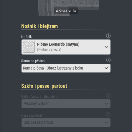
Nośnik i blejtram
Nośnik
Płótno Leonardo (satyna)
(Płótno Venezia)
Rama na płótno
Rama płótna - Obraz lustrzany z boku
Szkło i passe-partout
Szkło (wraz z tylną płytą)
Prosimy wybrać
Passe-partout
Bez passe-partout