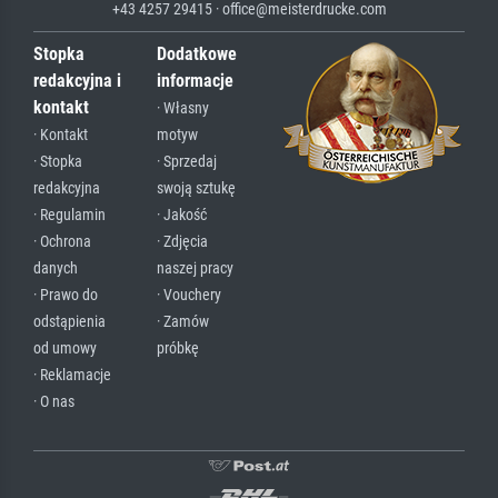
+43 4257 29415 · office@meisterdrucke.com
Stopka
Dodatkowe
redakcyjna i
informacje
kontakt
· Własny
· Kontakt
motyw
· Stopka
· Sprzedaj
redakcyjna
swoją sztukę
· Regulamin
· Jakość
· Ochrona
· Zdjęcia
danych
naszej pracy
· Prawo do
· Vouchery
odstąpienia
· Zamów
od umowy
próbkę
· Reklamacje
· O nas