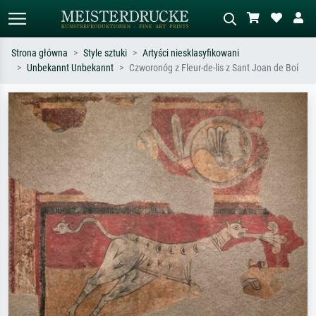
Strona główna
Style sztuki
Artyści niesklasyfikowani
Unbekannt Unbekannt
Czworonóg z Fleur-de-lis z Sant Joan de Boí
Wyszukiwanie standardowe
Wyszukiwanie obrazów AI
Szukaj wg artysty, tytułu lub stylu – np.
Opisz scenę – np. zielona łąka,
Monet, Gwiaździsta noc,
abstrakcja z czerwienią, ciemny olej,
impresjonizm, fala Hokusaia, akt.
stojący akt obok drzewa.