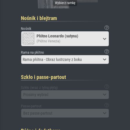
Nośnik i blejtram
Nośnik
Płótno Leonardo (satyna)
(Płótno Venezia)
Rama na płótno
Rama płótna - Obraz lustrzany z boku
Szkło i passe-partout
Szkło (wraz z tylną płytą)
Prosimy wybrać
Passe-partout
Bez passe-partout