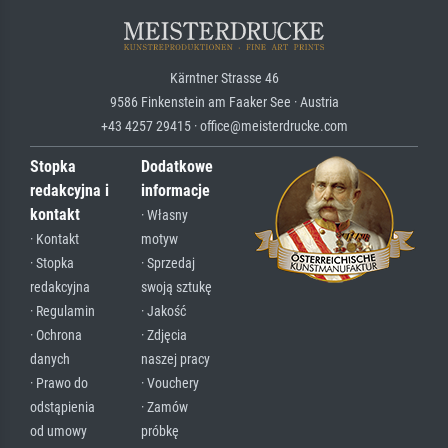
Kärntner Strasse 46
9586 Finkenstein am Faaker See · Austria
+43 4257 29415 · office@meisterdrucke.com
Stopka
Dodatkowe
redakcyjna i
informacje
kontakt
· Własny
· Kontakt
motyw
· Stopka
· Sprzedaj
redakcyjna
swoją sztukę
· Regulamin
· Jakość
· Ochrona
· Zdjęcia
danych
naszej pracy
· Prawo do
· Vouchery
odstąpienia
· Zamów
od umowy
próbkę