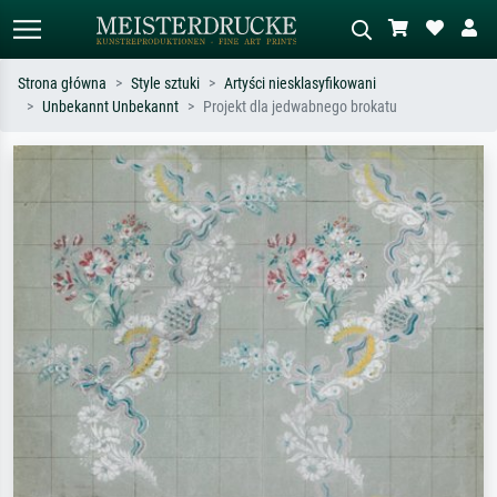
Strona główna
Style sztuki
Artyści niesklasyfikowani
Unbekannt Unbekannt
Projekt dla jedwabnego brokatu
Wyszukiwanie standardowe
Wyszukiwanie obrazów AI
Szukaj wg artysty, tytułu lub stylu – np.
Opisz scenę – np. zielona łąka,
Monet, Gwiaździsta noc,
abstrakcja z czerwienią, ciemny olej,
impresjonizm, fala Hokusaia, akt.
stojący akt obok drzewa.