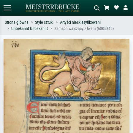
Strona główna
Style sztuki
Artyści niesklasyfikowani
Unbekannt Unbekannt
Samson walczący z lwem (6805845)
Wyszukiwanie standardowe
Wyszukiwanie obrazów AI
Szukaj wg artysty, tytułu lub stylu – np.
Opisz scenę – np. zielona łąka,
Monet, Gwiaździsta noc,
abstrakcja z czerwienią, ciemny olej,
impresjonizm, fala Hokusaia, akt.
stojący akt obok drzewa.