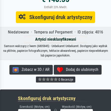
Enthält 23% MwSt.
Skonfiguruj druk artystyczny
Niedatowane · Tempera auf Pergament · ID zdjęcia: 4016
Artyści niesklasyfikowani
Samson walczący z lwem (6805845) · Unbekannt Unbekannt. Dostępny jako wydruk
na płótnie, papierze fotograficznym, tekturze akwarelowej, papierze niepowlekanym
lub papierze japońskim.
Zobacz w 3D / AR
Dodaj do ulubionych
0 Recenzje
Skonfiguruj druk artystyczny
Szerokość (Motyw, cm)
Wysokość (Motyw, cm)