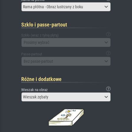
Rama płótna - Obraz lustrzany z boku
Szkło i passe-partout
Szkło (wraz z tylną płytą)
Prosimy wybrać
Passe-partout
Bez passe-partout
Różne i dodatkowe
Wieszak na obraz
Wieszak zębaty