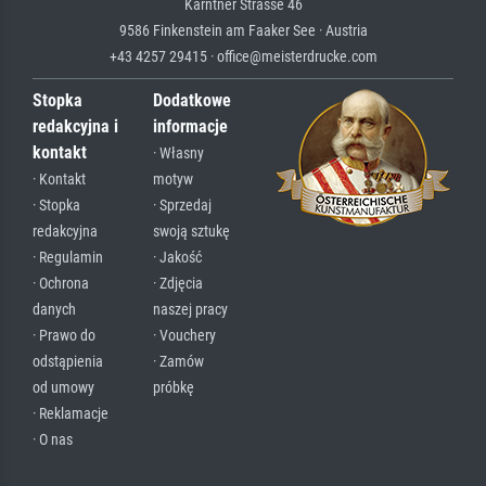
Kärntner Strasse 46
9586 Finkenstein am Faaker See · Austria
+43 4257 29415 · office@meisterdrucke.com
Stopka
Dodatkowe
redakcyjna i
informacje
kontakt
· Własny
· Kontakt
motyw
· Stopka
· Sprzedaj
redakcyjna
swoją sztukę
· Regulamin
· Jakość
· Ochrona
· Zdjęcia
danych
naszej pracy
· Prawo do
· Vouchery
odstąpienia
· Zamów
od umowy
próbkę
· Reklamacje
· O nas