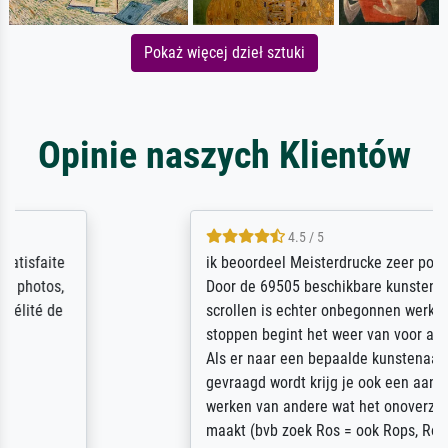
Pokaż więcej dzieł sztuki
Opinie naszych Klientów
4.5 / 5
ik beoordeel Meisterdrucke zeer positief.
Door de 69505 beschikbare kunstenaars
scrollen is echter onbegonnen werk (na
stoppen begint het weer van voor af aan).
Als er naar een bepaalde kunstenaar
gevraagd wordt krijg je ook een aantal
werken van andere wat het onoverzichtelijk
maakt (bvb zoek Ros = ook Rops, Rose etc).