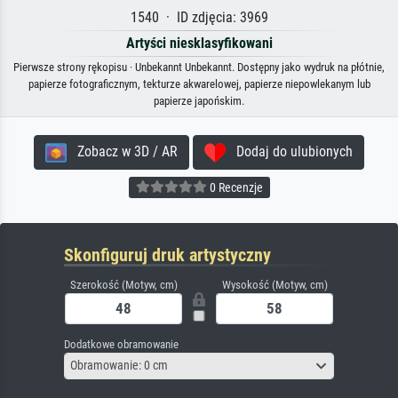
1540 · ID zdjęcia: 3969
Artyści niesklasyfikowani
Pierwsze strony rękopisu · Unbekannt Unbekannt. Dostępny jako wydruk na płótnie,
papierze fotograficznym, tekturze akwarelowej, papierze niepowlekanym lub
papierze japońskim.
Zobacz w 3D / AR
Dodaj do ulubionych
0 Recenzje
Skonfiguruj druk artystyczny
Szerokość (Motyw, cm)
Wysokość (Motyw, cm)
Dodatkowe obramowanie
Obramowanie: 0 cm