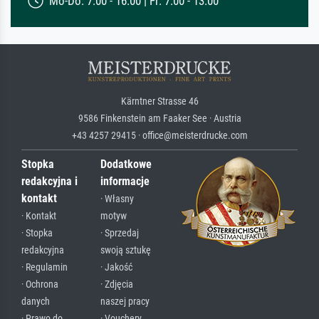
Mo-Do: 7:00 - 16:00 | Fr: 7:00 - 13:00
Kärntner Strasse 46
9586 Finkenstein am Faaker See · Austria
+43 4257 29415 · office@meisterdrucke.com
Stopka
Dodatkowe
redakcyjna i
informacje
kontakt
· Własny
· Kontakt
motyw
· Stopka
· Sprzedaj
redakcyjna
swoją sztukę
· Regulamin
· Jakość
· Ochrona
· Zdjęcia
danych
naszej pracy
· Prawo do
· Vouchery