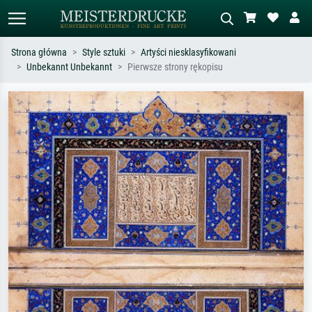
Strona główna
Style sztuki
Artyści niesklasyfikowani
Unbekannt Unbekannt
Pierwsze strony rękopisu
Wyszukiwanie standardowe
Wyszukiwanie obrazów AI
Szukaj wg artysty, tytułu lub stylu – np.
Opisz scenę – np. zielona łąka,
Monet, Gwiaździsta noc,
abstrakcja z czerwienią, ciemny olej,
impresjonizm, fala Hokusaia, akt.
stojący akt obok drzewa.