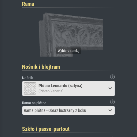
Rama
Nośnik i blejtram
Nośnik
Płótno Leonardo (satyna)
(Płótno Venezia)
Rama na płótno
Rama płótna - Obraz lustrzany z boku
Szkło i passe-partout