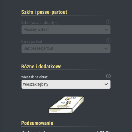
Szkło i passe-partout
Szkło (wraz z tylną płytą)
Prosimy wybrać
Passe-partout
Bez passe-partout
Różne i dodatkowe
Wieszak na obraz
Wieszak zębaty
Podsumowanie