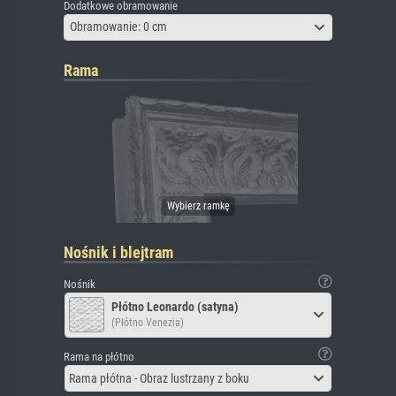
Dodatkowe obramowanie
Obramowanie: 0 cm
Rama
Nośnik i blejtram
Nośnik
Płótno Leonardo (satyna)
(Płótno Venezia)
Rama na płótno
Rama płótna - Obraz lustrzany z boku