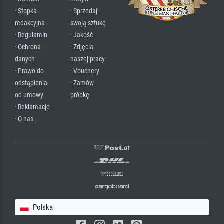
· Stopka
· Sprzedaj
redakcyjna
swoją sztukę
· Regulamin
· Jakość
· Ochrona
· Zdjęcia
danych
naszej pracy
· Prawo do
· Vouchery
odstąpienia
· Zamów
od umowy
próbkę
· Reklamacje
· O nas
Polska