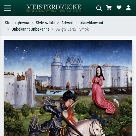
Strona główna
Style sztuki
Artyści niesklasyfikowani
Unbekannt Unbekannt
Święty Jerzy i Smok
Wyszukiwanie standardowe
Wyszukiwanie obrazów AI
Szukaj wg artysty, tytułu lub stylu – np.
Opisz scenę – np. zielona łąka,
Monet, Gwiaździsta noc,
abstrakcja z czerwienią, ciemny olej,
impresjonizm, fala Hokusaia, akt.
stojący akt obok drzewa.