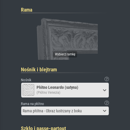
Rama
Nośnik i blejtram
Nośnik
Płótno Leonardo (satyna)
(Płótno Venezia)
Rama na płótno
Rama płótna - Obraz lustrzany z boku
Szkło i passe-partout