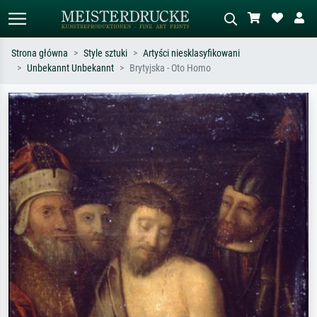
Strona główna
Style sztuki
Artyści niesklasyfikowani
Unbekannt Unbekannt
Brytyjska - Oto Homo
Wyszukiwanie standardowe
Wyszukiwanie obrazów AI
Szukaj wg artysty, tytułu lub stylu – np.
Opisz scenę – np. zielona łąka,
Monet, Gwiaździsta noc,
abstrakcja z czerwienią, ciemny olej,
impresjonizm, fala Hokusaia, akt.
stojący akt obok drzewa.