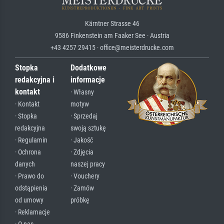
Kärntner Strasse 46
9586 Finkenstein am Faaker See · Austria
+43 4257 29415 · office@meisterdrucke.com
Stopka
Dodatkowe
redakcyjna i
informacje
kontakt
· Własny
· Kontakt
motyw
· Stopka
· Sprzedaj
redakcyjna
swoją sztukę
· Regulamin
· Jakość
· Ochrona
· Zdjęcia
danych
naszej pracy
· Prawo do
· Vouchery
odstąpienia
· Zamów
od umowy
próbkę
· Reklamacje