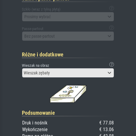
Szkło (wraz z tylną płytą)
Prosimy wybrać
Passe-partout
Bez passe-partout
Różne i dodatkowe
Wieszak na obraz
Wieszak zębaty
Podsumowanie
Druk i nośnik
€ 77.08
Wykończenie
€ 13.06