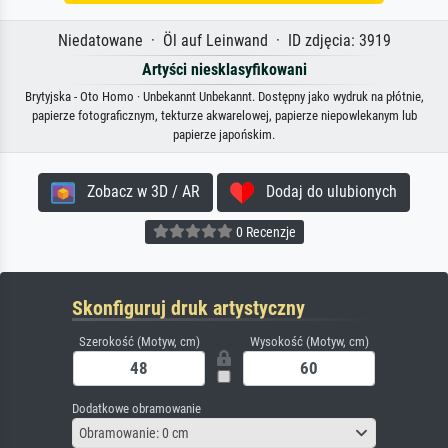
Niedatowane · Öl auf Leinwand · ID zdjęcia: 3919
Artyści niesklasyfikowani
Brytyjska - Oto Homo · Unbekannt Unbekannt. Dostępny jako wydruk na płótnie,
papierze fotograficznym, tekturze akwarelowej, papierze niepowlekanym lub
papierze japońskim.
Zobacz w 3D / AR
Dodaj do ulubionych
0 Recenzje
Skonfiguruj druk artystyczny
Szerokość (Motyw, cm)
Wysokość (Motyw, cm)
Dodatkowe obramowanie
Obramowanie: 0 cm