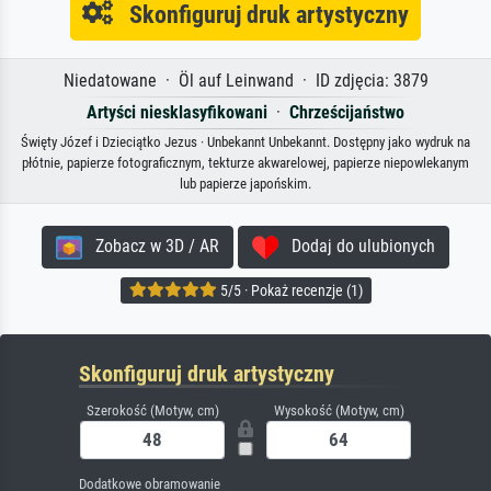
Skonfiguruj druk artystyczny
Niedatowane · Öl auf Leinwand · ID zdjęcia: 3879
Artyści niesklasyfikowani
·
Chrześcijaństwo
Święty Józef i Dzieciątko Jezus · Unbekannt Unbekannt. Dostępny jako wydruk na
płótnie, papierze fotograficznym, tekturze akwarelowej, papierze niepowlekanym
lub papierze japońskim.
Zobacz w 3D / AR
Dodaj do ulubionych
5/5 · Pokaż recenzje (1)
Skonfiguruj druk artystyczny
Szerokość (Motyw, cm)
Wysokość (Motyw, cm)
Dodatkowe obramowanie