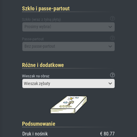
Szkło i passe-partout
Szkło (wraz z tylną płytą)
Prosimy wybrać
Passe-partout
Bez passe-partout
Różne i dodatkowe
Wieszak na obraz
Wieszak zębaty
Podsumowanie
Druk i nośnik
€ 80.77