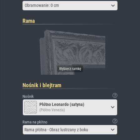
Obramowanie: 0 cm
Rama
Nośnik i blejtram
Nośnik
Płótno Leonardo (satyna)
(Płótno Venezia)
Rama na płótno
Rama płótna - Obraz lustrzany z boku