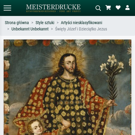
Strona główna
Style sztuki
Artyści niesklasyfikowani
Unbekannt Unbekannt
Święty Józef i Dzieciątko Jezus
Wyszukiwanie standardowe
Wyszukiwanie obrazów AI
Szukaj wg artysty, tytułu lub stylu – np.
Opisz scenę – np. zielona łąka,
Monet, Gwiaździsta noc,
abstrakcja z czerwienią, ciemny olej,
impresjonizm, fala Hokusaia, akt.
stojący akt obok drzewa.