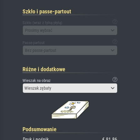
Szkło i passe-partout
Szkło (wraz z tylną płytą)
Prosimy wybrać
Passe-partout
Bez passe-partout
Różne i dodatkowe
Wieszak na obraz
Wieszak zębaty
Podsumowanie
Druk i nośnik
€ 81.86