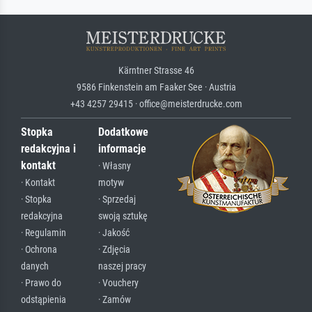
Kärntner Strasse 46
9586 Finkenstein am Faaker See · Austria
+43 4257 29415 · office@meisterdrucke.com
Stopka
Dodatkowe
redakcyjna i
informacje
kontakt
· Własny
· Kontakt
motyw
· Stopka
· Sprzedaj
redakcyjna
swoją sztukę
· Regulamin
· Jakość
· Ochrona
· Zdjęcia
danych
naszej pracy
· Prawo do
· Vouchery
odstąpienia
· Zamów