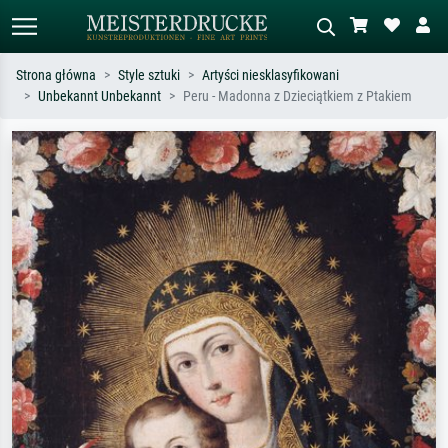
Strona główna
Style sztuki
Artyści niesklasyfikowani
Unbekannt Unbekannt
Peru - Madonna z Dzieciątkiem z Ptakiem
Wyszukiwanie standardowe
Wyszukiwanie obrazów AI
Szukaj wg artysty, tytułu lub stylu – np.
Opisz scenę – np. zielona łąka,
Monet, Gwiaździsta noc,
abstrakcja z czerwienią, ciemny olej,
impresjonizm, fala Hokusaia, akt.
stojący akt obok drzewa.