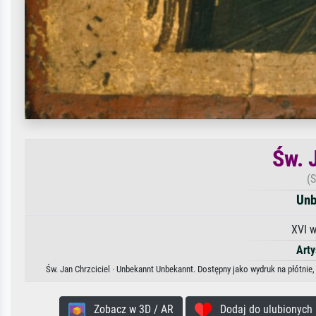
Św. 
(S
Unb
XVI w
Arty
Św. Jan Chrzciciel · Unbekannt Unbekannt. Dostępny jako wydruk na płótnie
Zobacz w 3D / AR
Dodaj do ulubionych