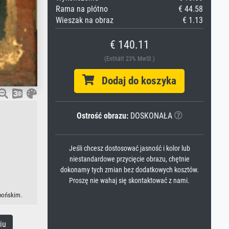
Rama na płótno
€ 44.58
Wieszak na obraz
€ 1.13
€ 140.11
(Enthält 23% MwSt.)
Dodaj do koszyka
Ostrość obrazu:
DOSKONAŁA
Jeśli chcesz dostosować jasność i kolor lub
niestandardowe przycięcie obrazu, chętnie
dokonamy tych zmian bez dodatkowych kosztów.
Proszę nie wahaj się skontaktować z nami.
apońskim.
iu