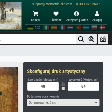
support@meisterdrucke.com · 0043 4257 29415
Koszyk
Ulubione
Zarejestruj konto
Zaloguj
Skonfiguruj druk artystyczny
Szerokość (Motyw, cm)
Wysokość (Motyw, cm)
Dodatkowe obramowanie
Obramowanie: 0 cm