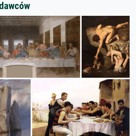
zedawców