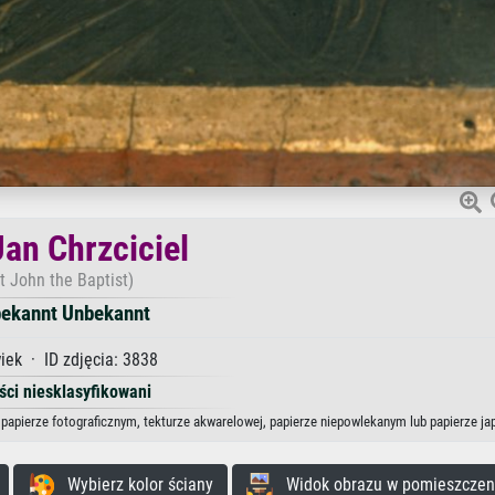
Jan Chrzciciel
t John the Baptist)
ekannt Unbekannt
iek · ID zdjęcia: 3838
ści niesklasyfikowani
, papierze fotograficznym, tekturze akwarelowej, papierze niepowlekanym lub papierze j
Wybierz kolor ściany
Widok obrazu w pomieszczen