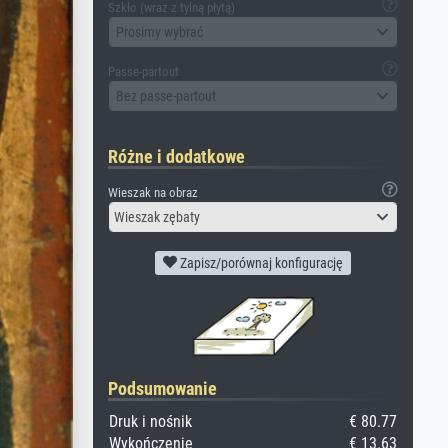
Szkło (wraz z tylną płytą)
Prosimy wybrać
Passe-partout
Bez passe-partout
Różne i dodatkowe
Wieszak na obraz
Wieszak zębaty
Zapisz/porównaj konfigurację
Podsumowanie
Druk i nośnik
€ 80.77
Wykończenie
€ 13.63