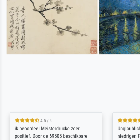
5 / 5
Die Zufriedenheit ist auch nicht dadurch
Excellent 
getrübt, dass das Bild entgegen einer
selection,