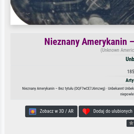
Nieznany Amerykanin 
(Unknown Americ
Unb
185
Arty
Nieznany Amerykanin – Bez tytułu (DQF7wCE7J6mzwg) · Unbekannt Unbekann
niepowle
Zobacz w 3D / AR
Dodaj do ulubionych