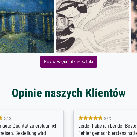
Pokaż więcej dzieł sztuki
Opinie naszych Klientów
5 / 5
5 / 5
/ Highly recommended. The
The team at Meisterdrucke st
 ordering and payment process
meet its clients demands, an