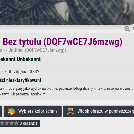
– Bez tytułu (DQF7wCE7J6mzwg)
an - Untitled (DQF7wCE7J6mzwg))
ekannt Unbekannt
5 · ID zdjęcia: 3832
ści niesklasyfikowani
t. Dostępny jako wydruk na płótnie, papierze fotograficznym, tekturze akwarelowej, p
kanym lub papierze japońskim.
Wybierz kolor ściany
Widok obrazu w pomieszczen
0 Recenzje