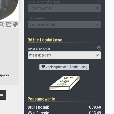
Szkło (wraz z tylną płytą)
Prosimy wybrać
Passe-partout
Bez passe-partout
Różne i dodatkowe
Wieszak na obraz
Wieszak zębaty
Zapisz/porównaj konfigurację
apierze
iu
Podsumowanie
Druk i nośnik
€ 79.68
Wykończenie
€ 13.49