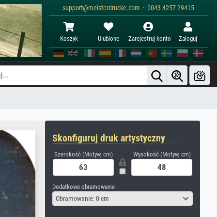
support@meisterdrucke.com · 0043 4257 29415
Koszyk
Ulubione
Zarejestruj konto
Zaloguj
Skonfiguruj druk artystyczny
Szerokość (Motyw, cm)
Wysokość (Motyw, cm)
Dodatkowe obramowanie
Obramowanie: 0 cm