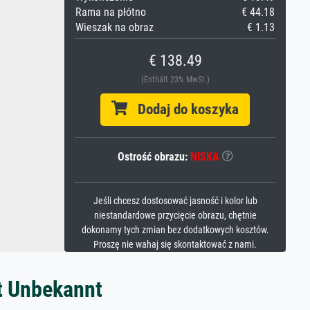
Rama na płótno
€ 44.18
Wieszak na obraz
€ 1.13
€ 138.49
(Enthält 23% MwSt.)
Dodaj do koszyka
Ostrość obrazu:
NISKA
Jeśli chcesz dostosować jasność i kolor lub
niestandardowe przycięcie obrazu, chętnie
dokonamy tych zmian bez dodatkowych kosztów.
Proszę nie wahaj się skontaktować z nami.
t Unbekannt