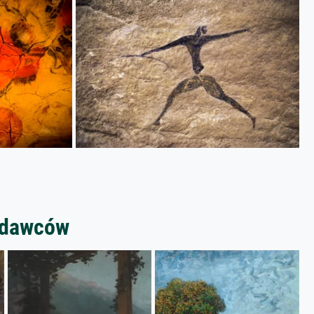
zedawców