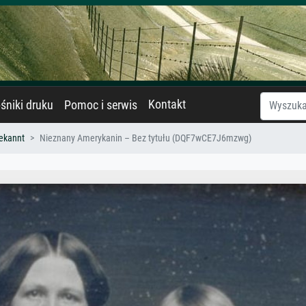
Kontakt
śniki druku
Pomoc i serwis
ekannt
Nieznany Amerykanin – Bez tytułu (DQF7wCE7J6mzwg)