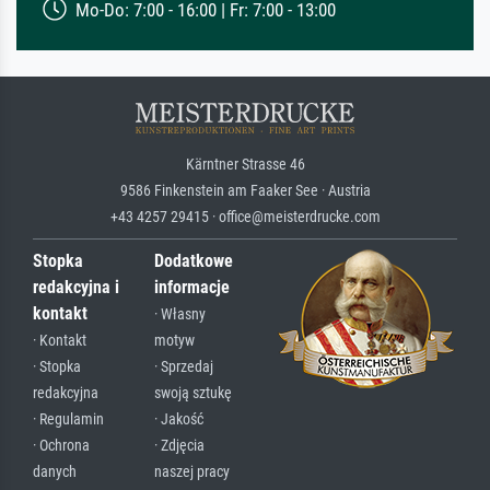
Mo-Do: 7:00 - 16:00 | Fr: 7:00 - 13:00
Kärntner Strasse 46
9586 Finkenstein am Faaker See · Austria
+43 4257 29415 · office@meisterdrucke.com
Stopka
Dodatkowe
redakcyjna i
informacje
kontakt
· Własny
· Kontakt
motyw
· Stopka
· Sprzedaj
redakcyjna
swoją sztukę
· Regulamin
· Jakość
· Ochrona
· Zdjęcia
danych
naszej pracy