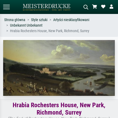
Strona główna
Style sztuki
Artyści niesklasyfikowani
Unbekannt Unbekannt
Wyszukiwanie standardowe
Wyszukiwanie obrazów AI
Hrabia Rochesters House, New Park, Richmond, Surrey
Szukaj wg artysty, tytułu lub stylu – np.
Opisz scenę – np. zielona łąka,
Monet, Gwiaździsta noc,
abstrakcja z czerwienią, ciemny olej,
impresjonizm, fala Hokusaia, akt.
stojący akt obok drzewa.
Hrabia Rochesters House, New Park,
Richmond, Surrey