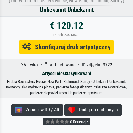
(The Earl of Rochesters House, New Park, Richmond, Surrey)
Unbekannt Unbekannt
€ 120.12
Enthält 23% MwSt.
Skonfiguruj druk artystyczny
XVII wiek · Öl auf Leinwand · ID zdjęcia: 3722
Artyści niesklasyfikowani
Hrabia Rochesters House, New Park, Richmond, Surrey · Unbekannt Unbekannt.
Dostępny jako wydruk na płótnie, papierze fotograficznym, tekturze akwarelowej,
papierze niepowlekanym lub papierze japońskim.
Zobacz w 3D / AR
Dodaj do ulubionych
0 Recenzje