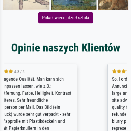
Pokaż więcej dzieł sztuki
Opinie naszych Klientów
4.8 / 5
So, I ordered a large print of The
Annunciation by Fra Angelico from a very
large and popular American "art/poster"
site advertising giclee print quality. The
quality for a large print was atrocious. They
refunded me when I sent pictures of the
blurry print vs. a Wikipedia commons
representation. They stated they couldn't