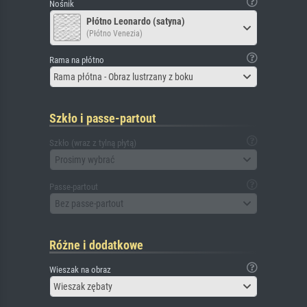
Nośnik
Płótno Leonardo (satyna)
(Płótno Venezia)
Rama na płótno
Rama płótna - Obraz lustrzany z boku
Szkło i passe-partout
Szkło (wraz z tylną płytą)
Prosimy wybrać
Passe-partout
Bez passe-partout
Różne i dodatkowe
Wieszak na obraz
Wieszak zębaty