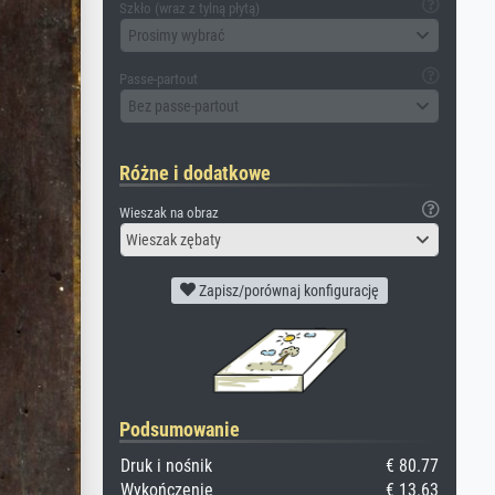
Szkło (wraz z tylną płytą)
Prosimy wybrać
Passe-partout
Bez passe-partout
Różne i dodatkowe
Wieszak na obraz
Wieszak zębaty
Zapisz/porównaj konfigurację
Podsumowanie
Druk i nośnik
€ 80.77
Wykończenie
€ 13.63