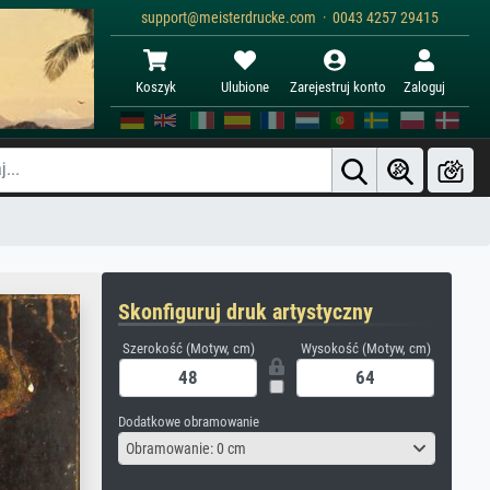
support@meisterdrucke.com · 0043 4257 29415
Koszyk
Ulubione
Zarejestruj konto
Zaloguj
Skonfiguruj druk artystyczny
Szerokość (Motyw, cm)
Wysokość (Motyw, cm)
Dodatkowe obramowanie
Obramowanie: 0 cm