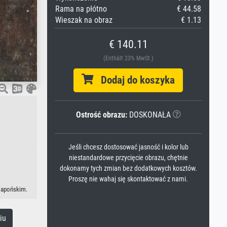
Rama na płótno
€ 44.58
Wieszak na obraz
€ 1.13
€ 140.11
(Enthält 23% MwSt.)
Dodaj do koszyka
Ostrość obrazu:
DOSKONAŁA
Jeśli chcesz dostosować jasność i kolor lub
niestandardowe przycięcie obrazu, chętnie
dokonamy tych zmian bez dodatkowych kosztów.
Proszę nie wahaj się skontaktować z nami.
 japońskim.
iu