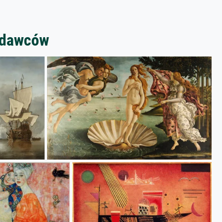
zedawców