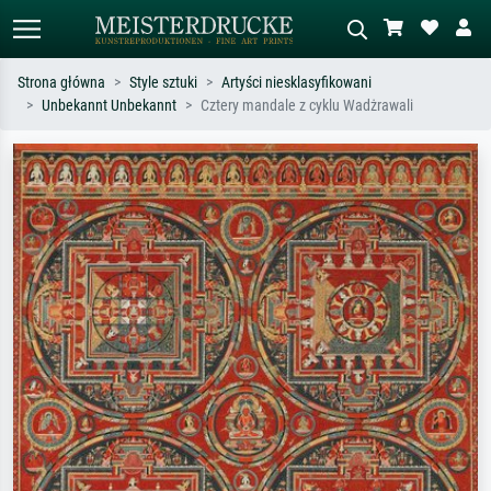
Strona główna
Style sztuki
Artyści niesklasyfikowani
Unbekannt Unbekannt
Cztery mandale z cyklu Wadżrawali
Wyszukiwanie standardowe
Wyszukiwanie obrazów AI
Szukaj wg artysty, tytułu lub stylu – np.
Opisz scenę – np. zielona łąka,
Monet, Gwiaździsta noc,
abstrakcja z czerwienią, ciemny olej,
impresjonizm, fala Hokusaia, akt.
stojący akt obok drzewa.