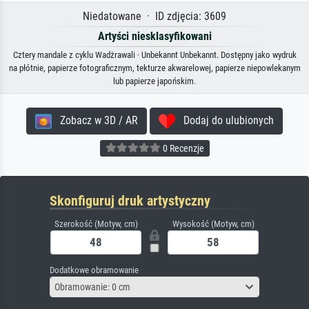
Niedatowane · ID zdjęcia: 3609
Artyści niesklasyfikowani
Cztery mandale z cyklu Wadżrawali · Unbekannt Unbekannt. Dostępny jako wydruk
na płótnie, papierze fotograficznym, tekturze akwarelowej, papierze niepowlekanym
lub papierze japońskim.
Zobacz w 3D / AR
Dodaj do ulubionych
0 Recenzje
Skonfiguruj druk artystyczny
Szerokość (Motyw, cm)
Wysokość (Motyw, cm)
Dodatkowe obramowanie
Obramowanie: 0 cm