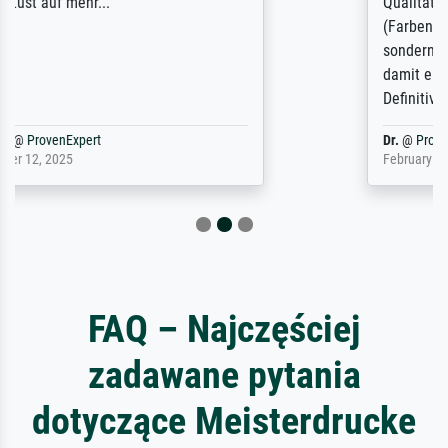
Qualität des Papiers und des Drucks
(Farben, Details usw.) ist nicht nur gut,
sondern hervorragend. Selbst ein Druck ist
damit ein Kunstwerk im eigenen Sinne.
Definitiv den Pre...
Dr.
@
ProvenExpert
February 3, 2026
FAQ – Najczęściej
zadawane pytania
dotyczące Meisterdrucke