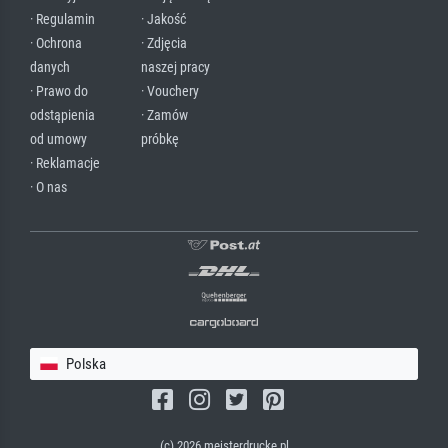
· Regulamin
· Jakość
· Ochrona
· Zdjęcia
danych
naszej pracy
· Prawo do
· Vouchery
odstąpienia
· Zamów
od umowy
próbkę
· Reklamacje
· O nas
Polska
(c) 2026 meisterdrucke.pl