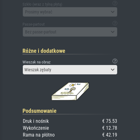
Szkło (wraz z tylną płytą)
Prosimy wybrać
Passe-partout
Bez passe-partout
Różne i dodatkowe
Wieszak na obraz
Wieszak zębaty
Podsumowanie
Druk i nośnik
€ 75.53
Wykończenie
€ 12.78
Rama na płótno
€ 42.19