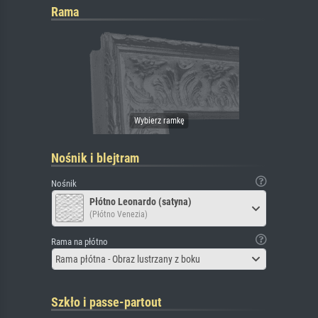
Rama
Nośnik i blejtram
Nośnik
Płótno Leonardo (satyna)
(Płótno Venezia)
Rama na płótno
Rama płótna - Obraz lustrzany z boku
Szkło i passe-partout