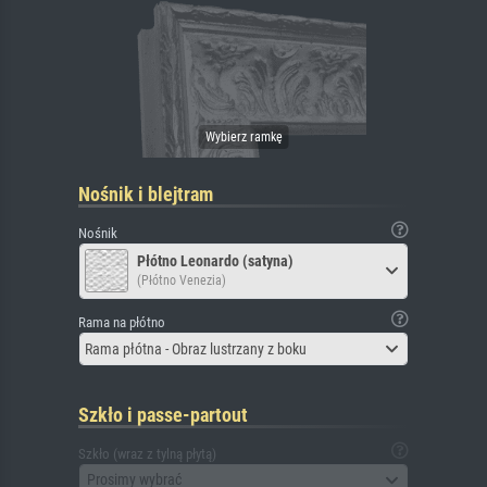
Nośnik i blejtram
Nośnik
Płótno Leonardo (satyna)
(Płótno Venezia)
Rama na płótno
Rama płótna - Obraz lustrzany z boku
Szkło i passe-partout
Szkło (wraz z tylną płytą)
Prosimy wybrać