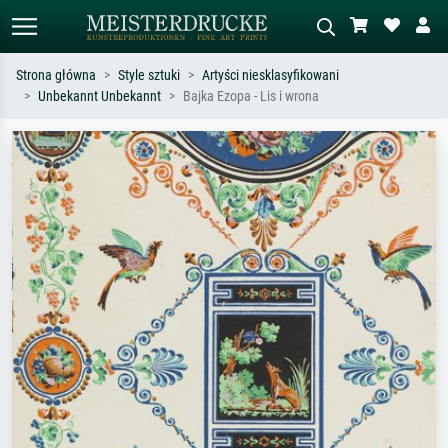
Strona główna
Style sztuki
Artyści niesklasyfikowani
Unbekannt Unbekannt
Bajka Ezopa - Lis i wrona
Wyszukiwanie standardowe
Wyszukiwanie obrazów AI
Szukaj wg artysty, tytułu lub stylu – np.
Opisz scenę – np. zielona łąka,
Monet, Gwiaździsta noc,
abstrakcja z czerwienią, ciemny olej,
impresjonizm, fala Hokusaia, akt.
stojący akt obok drzewa.