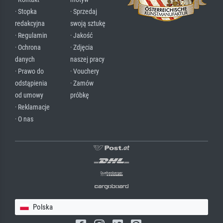
· Stopka
· Sprzedaj
redakcyjna
swoją sztukę
· Regulamin
· Jakość
· Ochrona
· Zdjęcia
danych
naszej pracy
· Prawo do
· Vouchery
odstąpienia
· Zamów
od umowy
próbkę
· Reklamacje
· O nas
Polska