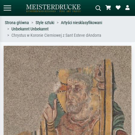
Strona główna
Style sztuki
Artyści niesklasyfikowani
Unbekannt Unbekannt
Wyszukiwanie standardowe
Wyszukiwanie obrazów AI
Chrystus w Koronie Cierniowej z Sant Esteve dAndorra
Szukaj wg artysty, tytułu lub stylu – np.
Opisz scenę – np. zielona łąka,
Monet, Gwiaździsta noc,
abstrakcja z czerwienią, ciemny olej,
impresjonizm, fala Hokusaia, akt.
stojący akt obok drzewa.