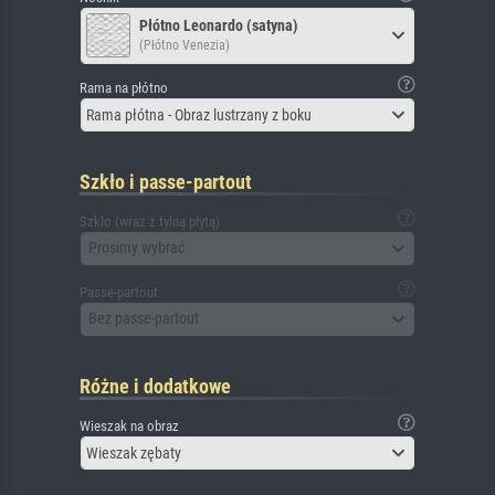
Płótno Leonardo (satyna)
(Płótno Venezia)
Rama na płótno
Rama płótna - Obraz lustrzany z boku
Szkło i passe-partout
Szkło (wraz z tylną płytą)
Prosimy wybrać
Passe-partout
Bez passe-partout
Różne i dodatkowe
Wieszak na obraz
Wieszak zębaty