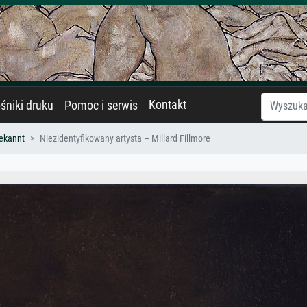
Kontakt
śniki druku
Pomoc i serwis
ekannt
Niezidentyfikowany artysta – Millard Fillmore