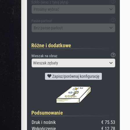
Szkło (wraz z tylną płytą)
Prosimy wybrać
Passe-partout
Bez passe-partout
Różne i dodatkowe
Wieszak na obraz
Wieszak zębaty
Zapisz/porównaj konfigurację
Podsumowanie
Druk i nośnik
€ 75.53
Wykończenie
€ 12.78