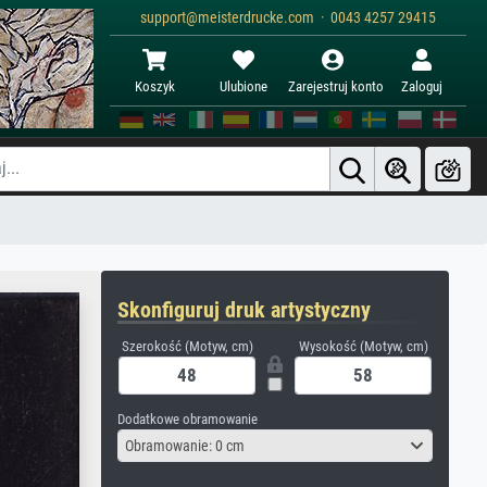
support@meisterdrucke.com · 0043 4257 29415
Koszyk
Ulubione
Zarejestruj konto
Zaloguj
Skonfiguruj druk artystyczny
Szerokość (Motyw, cm)
Wysokość (Motyw, cm)
Dodatkowe obramowanie
Obramowanie: 0 cm