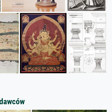
zedawców