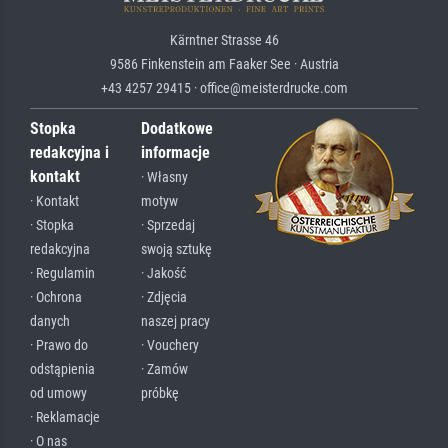
Kärntner Strasse 46
9586 Finkenstein am Faaker See · Austria
+43 4257 29415 · office@meisterdrucke.com
Stopka
Dodatkowe
redakcyjna i
informacje
kontakt
· Własny
· Kontakt
motyw
· Stopka
· Sprzedaj
redakcyjna
swoją sztukę
· Regulamin
· Jakość
· Ochrona
· Zdjęcia
danych
naszej pracy
· Prawo do
· Vouchery
odstąpienia
· Zamów
od umowy
próbkę
· Reklamacje
· O nas