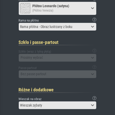
Płótno Leonardo (satyna)
(Płótno Venezia)
Rama na płótno
Rama płótna - Obraz lustrzany z boku
Szkło i passe-partout
Szkło (wraz z tylną płytą)
Prosimy wybrać
Passe-partout
Bez passe-partout
Różne i dodatkowe
Wieszak na obraz
Wieszak zębaty