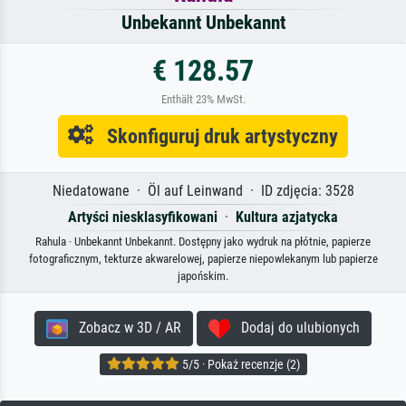
Unbekannt Unbekannt
€ 128.57
Enthält 23% MwSt.
Skonfiguruj druk artystyczny
Niedatowane · Öl auf Leinwand · ID zdjęcia: 3528
Artyści niesklasyfikowani
·
Kultura azjatycka
Rahula · Unbekannt Unbekannt. Dostępny jako wydruk na płótnie, papierze
fotograficznym, tekturze akwarelowej, papierze niepowlekanym lub papierze
japońskim.
Zobacz w 3D / AR
Dodaj do ulubionych
5/5 · Pokaż recenzje (2)