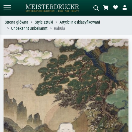
Strona główna
Style sztuki
Artyści niesklasyfikowani
Unbekannt Unbekannt
Rahula
Wyszukiwanie standardowe
Wyszukiwanie obrazów AI
Szukaj wg artysty, tytułu lub stylu – np.
Opisz scenę – np. zielona łąka,
Monet, Gwiaździsta noc,
abstrakcja z czerwienią, ciemny olej,
impresjonizm, fala Hokusaia, akt.
stojący akt obok drzewa.