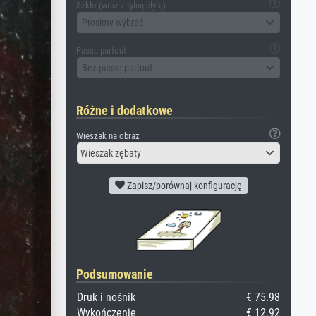
Szkło (wraz z tylną płytą)
Prosimy wybrać
Passe-partout
Bez passe-partout
Różne i dodatkowe
Wieszak na obraz
Wieszak zębaty
Zapisz/porównaj konfigurację
Podsumowanie
Druk i nośnik
€ 75.98
Wykończenie
€ 12.92