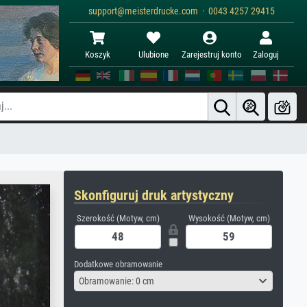
support@meisterdrucke.com · 0043 4257 29415
Koszyk
Ulubione
Zarejestruj konto
Zaloguj
Skonfiguruj druk artystyczny
Szerokość (Motyw, cm)
Wysokość (Motyw, cm)
Dodatkowe obramowanie
Obramowanie: 0 cm