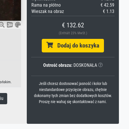
Rama na płótno
€ 42.59
Wieszak na obraz
€ 1.13
€ 132.62
(Enthält 23% MwSt.)
Dodaj do koszyka
Ostrość obrazu:
DOSKONAŁA
pońskim.
Jeśli chcesz dostosować jasność i kolor lub
niestandardowe przycięcie obrazu, chętnie
dokonamy tych zmian bez dodatkowych kosztów.
iu
Proszę nie wahaj się skontaktować z nami.