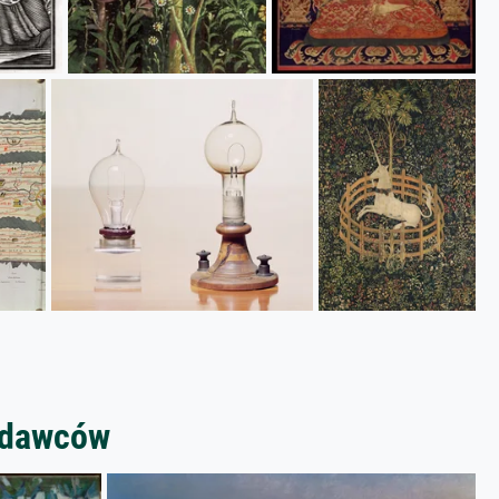
zedawców