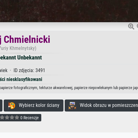
j Chmielnicki
Yuriy Khmelnytsky)
ekannt Unbekannt
wiek · ID zdjęcia: 3491
ści niesklasyfikowani
 papierze fotograficznym, tekturze akwarelowej, papierze niepowlekanym lub papierze ja
Wybierz kolor ściany
Widok obrazu w pomieszczen
0 Recenzje