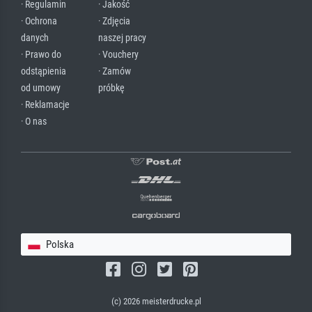
· Regulamin
· Jakość
· Ochrona
· Zdjęcia
danych
naszej pracy
· Prawo do
· Vouchery
odstąpienia
· Zamów
od umowy
próbkę
· Reklamacje
· O nas
Polska
(c) 2026 meisterdrucke.pl