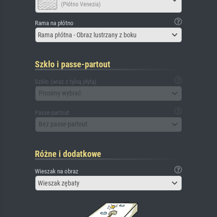
(Płótno Venezia)
Rama na płótno
Rama płótna - Obraz lustrzany z boku
Szkło i passe-partout
Szkło (wraz z tylną płytą)
Prosimy wybrać
Passe-partout
Bez passe-partout
Różne i dodatkowe
Wieszak na obraz
Wieszak zębaty