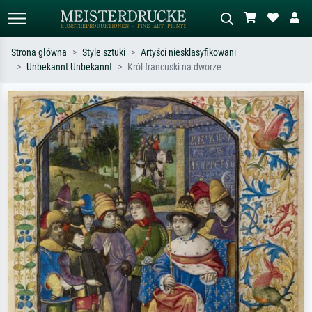
Strona główna
Style sztuki
Artyści niesklasyfikowani
Unbekannt Unbekannt
Król francuski na dworze
Wyszukiwanie standardowe
Wyszukiwanie obrazów AI
Szukaj wg artysty, tytułu lub stylu – np.
Opisz scenę – np. zielona łąka,
Monet, Gwiaździsta noc,
abstrakcja z czerwienią, ciemny olej,
impresjonizm, fala Hokusaia, akt.
stojący akt obok drzewa.