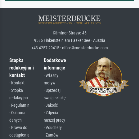
Kärntner Strasse 46
9586 Finkenstein am Faaker See · Austria
+43 4257 29415 · office@meisterdrucke.com
Stopka
Dodatkowe
redakcyjna i
informacje
kontakt
· Własny
· Kontakt
motyw
· Stopka
· Sprzedaj
redakcyjna
swoją sztukę
· Regulamin
· Jakość
· Ochrona
· Zdjęcia
danych
naszej pracy
· Prawo do
· Vouchery
odstąpienia
· Zamów