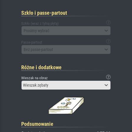
Szkło i passe-partout
Szkło (wraz z tylną płytą)
Prosimy wybrać
Passe-partout
Bez passe-partout
Różne i dodatkowe
Wieszak na obraz
Wieszak zębaty
Podsumowanie