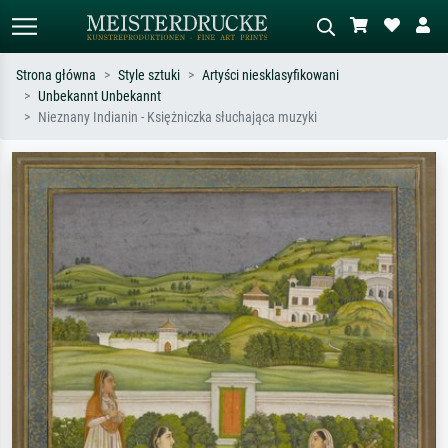
Strona główna
Style sztuki
Artyści niesklasyfikowani
Unbekannt Unbekannt
Wyszukiwanie standardowe
Wyszukiwanie obrazów AI
Nieznany Indianin - Księżniczka słuchająca muzyki
Szukaj wg artysty, tytułu lub stylu – np.
Opisz scenę – np. zielona łąka,
Monet, Gwiaździsta noc,
abstrakcja z czerwienią, ciemny olej,
impresjonizm, fala Hokusaia, akt.
stojący akt obok drzewa.