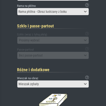
Rama na płótno
Rama płótna - Obraz lustrzany z boku
Szkło i passe-partout
Szkło (wraz z tylną płytą)
Prosimy wybrać
Passe-partout
Bez passe-partout
Różne i dodatkowe
Wieszak na obraz
Wieszak zębaty