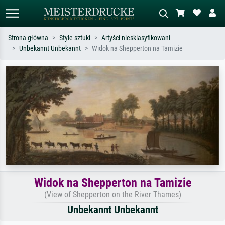
Strona główna
Style sztuki
Artyści niesklasyfikowani
Unbekannt Unbekannt
Widok na Shepperton na Tamizie
Wyszukiwanie standardowe
Wyszukiwanie obrazów AI
Szukaj wg artysty, tytułu lub stylu – np.
Opisz scenę – np. zielona łąka,
Monet, Gwiaździsta noc,
abstrakcja z czerwienią, ciemny olej,
impresjonizm, fala Hokusaia, akt.
stojący akt obok drzewa.
Widok na Shepperton na Tamizie
(View of Shepperton on the River Thames)
Unbekannt Unbekannt