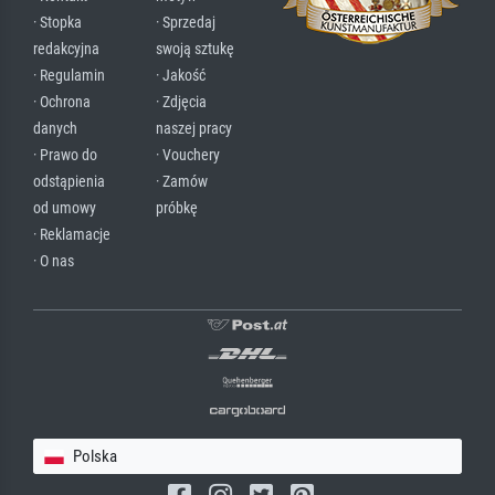
· Stopka
· Sprzedaj
redakcyjna
swoją sztukę
· Regulamin
· Jakość
· Ochrona
· Zdjęcia
danych
naszej pracy
· Prawo do
· Vouchery
odstąpienia
· Zamów
od umowy
próbkę
· Reklamacje
· O nas
Polska