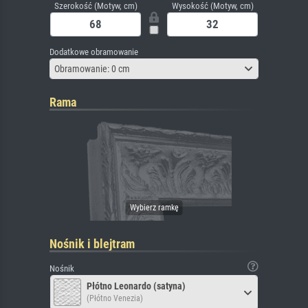
Szerokość (Motyw, cm)
Wysokość (Motyw, cm)
Dodatkowe obramowanie
Obramowanie: 0 cm
Rama
Nośnik i blejtram
Nośnik
Płótno Leonardo (satyna)
(Płótno Venezia)