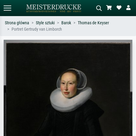
Strona główna
Style sztuki
Barok
Thomas de Keyser
Portret Gertrudy van Limborch
Wyszukiwanie standardowe
Wyszukiwanie obrazów AI
Szukaj wg artysty, tytułu lub stylu – np.
Opisz scenę – np. zielona łąka,
Monet, Gwiaździsta noc,
abstrakcja z czerwienią, ciemny olej,
impresjonizm, fala Hokusaia, akt.
stojący akt obok drzewa.