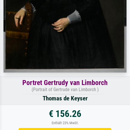
Portret Gertrudy van Limborch
(Portrait of Gertrude van Limborch )
Thomas de Keyser
€ 156.26
Enthält 23% MwSt.