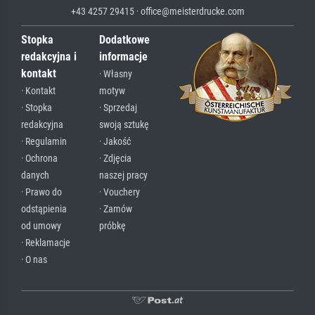
+43 4257 29415 · office@meisterdrucke.com
Stopka
Dodatkowe
redakcyjna i
informacje
kontakt
· Własny
· Kontakt
motyw
· Stopka
· Sprzedaj
redakcyjna
swoją sztukę
· Regulamin
· Jakość
· Ochrona
· Zdjęcia
danych
naszej pracy
· Prawo do
· Vouchery
odstąpienia
· Zamów
od umowy
próbkę
· Reklamacje
· O nas