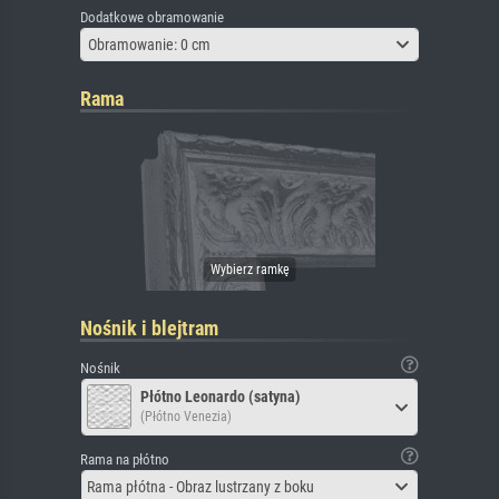
Dodatkowe obramowanie
Obramowanie: 0 cm
Rama
Nośnik i blejtram
Nośnik
Płótno Leonardo (satyna)
(Płótno Venezia)
Rama na płótno
Rama płótna - Obraz lustrzany z boku