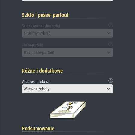
Szkło i passe-partout
Szkło (wraz z tylną płytą)
Prosimy wybrać
Passe-partout
Bez passe-partout
Różne i dodatkowe
Wieszak na obraz
Wieszak zębaty
Podsumowanie