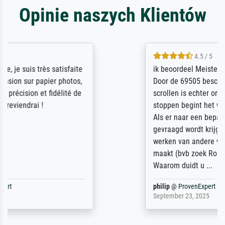
Opinie naszych Klientów
4.5 / 5
ik beoordeel Meisterdrucke zeer positief.
Door de 69505 beschikbare kunstenaars
scrollen is echter onbegonnen werk (na
stoppen begint het weer van voor af aan).
Als er naar een bepaalde kunstenaar
gevraagd wordt krijg je ook een aantal
werken van andere wat het onoverzichtelijk
maakt (bvb zoek Ros = ook Rops, Rose etc).
Waarom duidt u ...
philip
@
ProvenExpert
September 23, 2025