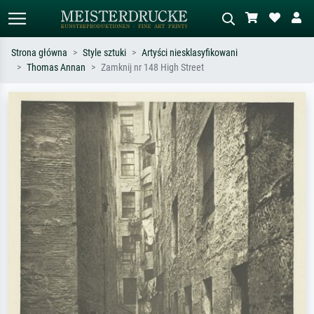
Strona główna
Style sztuki
Artyści niesklasyfikowani
Thomas Annan
Zamknij nr 148 High Street
Wyszukiwanie standardowe
Wyszukiwanie obrazów AI
Szukaj wg artysty, tytułu lub stylu – np.
Opisz scenę – np. zielona łąka,
Monet, Gwiaździsta noc,
abstrakcja z czerwienią, ciemny olej,
impresjonizm, fala Hokusaia, akt.
stojący akt obok drzewa.