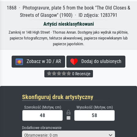
1868 · Photogravure, plate 5 from the book "The Old Closes &
Streets of Glasgow" (1900) · ID zdjęcia: 1283791
Artyści niesklasyfikowani
Zamknij nr 148 High Street · Thomas Annan. Dostępny jako wydruk na płótnie,
papierze fotograficznym, tekturze akwarelowej, papierze niepowlekanym lub
papierze japońskim.
Zobacz w 3D / AR
Dodaj do ulubionych
0 Recenzje
Skonfiguruj druk artystyczny
Szerokość (Motyw, cm)
Wysokość (Motyw, cm)
Dodatkowe obramowanie
Obramowanie: 0 cm