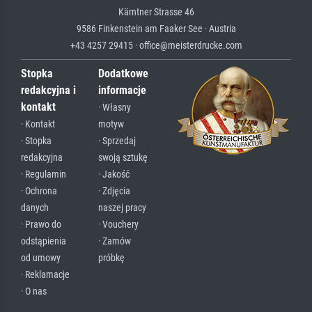
Kärntner Strasse 46
9586 Finkenstein am Faaker See · Austria
+43 4257 29415 · office@meisterdrucke.com
Stopka
Dodatkowe
redakcyjna i
informacje
kontakt
· Własny
· Kontakt
motyw
· Stopka
· Sprzedaj
redakcyjna
swoją sztukę
· Regulamin
· Jakość
· Ochrona
· Zdjęcia
danych
naszej pracy
· Prawo do
· Vouchery
odstąpienia
· Zamów
od umowy
próbkę
· Reklamacje
· O nas