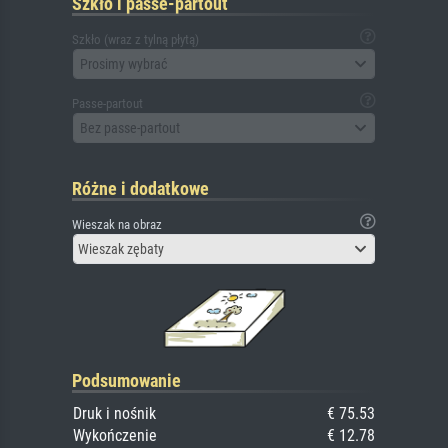
Szkło i passe-partout
Szkło (wraz z tylną płytą)
Prosimy wybrać
Passe-partout
Bez passe-partout
Różne i dodatkowe
Wieszak na obraz
Wieszak zębaty
Podsumowanie
Druk i nośnik
€ 75.53
Wykończenie
€ 12.78