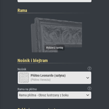
Rama
Nośnik i blejtram
Nośnik
Płótno Leonardo (satyna)
(Płótno Venezia)
Rama na płótno
Rama płótna - Obraz lustrzany z boku