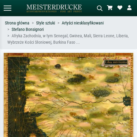
Strona główna
Style sztuki
Artyści niesklasyfikowani
Stefano Bonsignori
Wyszukiwanie standardowe
Wyszukiwanie obrazów AI
Afryka Zachodnia, w tym Senegal, Gwinea, Mali, Sierra Leone, Liberia,
Wybrzeże Kości Słoniowej, Burkina Faso ...
Szukaj wg artysty, tytułu lub stylu – np.
Opisz scenę – np. zielona łąka,
Monet, Gwiaździsta noc,
abstrakcja z czerwienią, ciemny olej,
impresjonizm, fala Hokusaia, akt.
stojący akt obok drzewa.