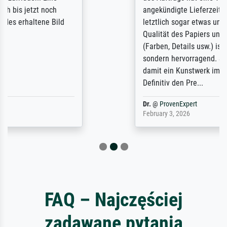
angekündigte Lieferzeit wurde aber
letztlich sogar etwas unterschritten. Die
Qualität des Papiers und des Drucks
(Farben, Details usw.) ist nicht nur gut,
sondern hervorragend. Selbst ein Druck ist
damit ein Kunstwerk im eigenen Sinne.
Definitiv den Pre...
Dr.
@
ProvenExpert
February 3, 2026
FAQ – Najczęściej
zadawane pytania