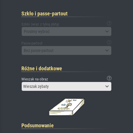
Szkło i passe-partout
Szkło (wraz z tylną płytą)
Prosimy wybrać
Passe-partout
Bez passe-partout
Różne i dodatkowe
Wieszak na obraz
Wieszak zębaty
Podsumowanie