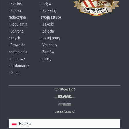
· Kontakt
motyw
· Stopka
· Sprzedaj
redakcyjna
swoją sztukę
· Regulamin
· Jakość
· Ochrona
· Zdjęcia
danych
naszej pracy
· Prawo do
· Vouchery
odstąpienia
· Zamów
od umowy
próbkę
· Reklamacje
· O nas
Polska