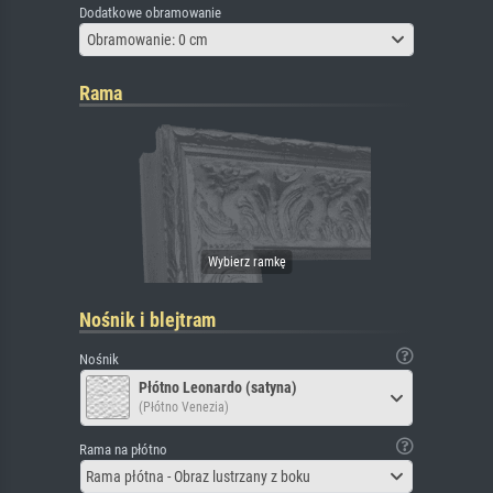
Dodatkowe obramowanie
Obramowanie: 0 cm
Rama
Nośnik i blejtram
Nośnik
Płótno Leonardo (satyna)
(Płótno Venezia)
Rama na płótno
Rama płótna - Obraz lustrzany z boku