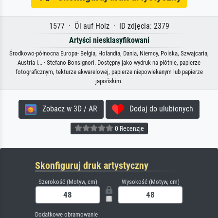
1577 · Öl auf Holz · ID zdjęcia: 2379
Artyści niesklasyfikowani
Środkowo-północna Europa- Belgia, Holandia, Dania, Niemcy, Polska, Szwajcaria,
Austria i... · Stefano Bonsignori. Dostępny jako wydruk na płótnie, papierze
fotograficznym, tekturze akwarelowej, papierze niepowlekanym lub papierze
japońskim.
Zobacz w 3D / AR
Dodaj do ulubionych
0 Recenzje
Skonfiguruj druk artystyczny
Szerokość (Motyw, cm)
Wysokość (Motyw, cm)
Dodatkowe obramowanie