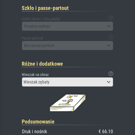
Szkło i passe-partout
Szkło (wraz z tylną płytą)
Prosimy wybrać
Passe-partout
Bez passe-partout
Różne i dodatkowe
Wieszak na obraz
Wieszak zębaty
Podsumowanie
Druk i nośnik
€ 66.10