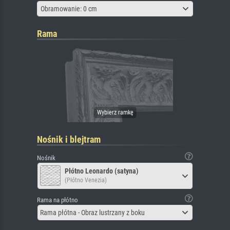
Obramowanie: 0 cm
Rama
Nośnik i blejtram
Nośnik
Płótno Leonardo (satyna)
(Płótno Venezia)
Rama na płótno
Rama płótna - Obraz lustrzany z boku