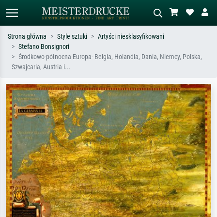
Strona główna
Style sztuki
Artyści niesklasyfikowani
Stefano Bonsignori
Wyszukiwanie standardowe
Wyszukiwanie obrazów AI
Środkowo-północna Europa- Belgia, Holandia, Dania, Niemcy, Polska,
Szwajcaria, Austria i...
Szukaj wg artysty, tytułu lub stylu – np.
Opisz scenę – np. zielona łąka,
Monet, Gwiaździsta noc,
abstrakcja z czerwienią, ciemny olej,
impresjonizm, fala Hokusaia, akt.
stojący akt obok drzewa.