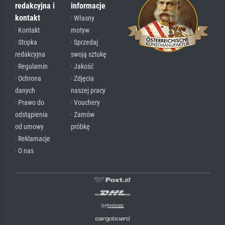
redakcyjna i
informacje
kontakt
· Własny
· Kontakt
motyw
· Stopka
· Sprzedaj
redakcyjna
swoją sztukę
· Regulamin
· Jakość
· Ochrona
· Zdjęcia
danych
naszej pracy
· Prawo do
· Vouchery
odstąpienia
· Zamów
od umowy
próbkę
· Reklamacje
· O nas