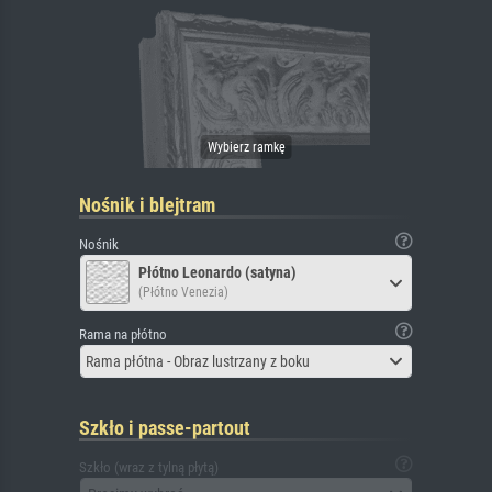
Nośnik i blejtram
Nośnik
Płótno Leonardo (satyna)
(Płótno Venezia)
Rama na płótno
Rama płótna - Obraz lustrzany z boku
Szkło i passe-partout
Szkło (wraz z tylną płytą)