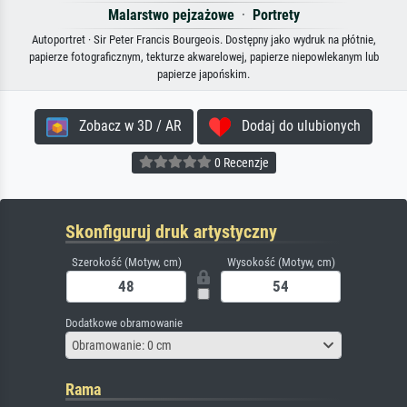
Malarstwo pejzażowe
·
Portrety
Autoportret · Sir Peter Francis Bourgeois. Dostępny jako wydruk na płótnie,
papierze fotograficznym, tekturze akwarelowej, papierze niepowlekanym lub
papierze japońskim.
Zobacz w 3D / AR
Dodaj do ulubionych
0 Recenzje
Skonfiguruj druk artystyczny
Szerokość (Motyw, cm)
Wysokość (Motyw, cm)
Dodatkowe obramowanie
Obramowanie: 0 cm
Rama