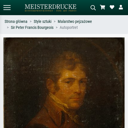
Strona główna
Style sztuki
Malarstwo pejzażowe
Sir Peter Francis Bourgeois
Autoportret
Wyszukiwanie standardowe
Wyszukiwanie obrazów AI
Szukaj wg artysty, tytułu lub stylu – np.
Opisz scenę – np. zielona łąka,
Monet, Gwiaździsta noc,
abstrakcja z czerwienią, ciemny olej,
impresjonizm, fala Hokusaia, akt.
stojący akt obok drzewa.