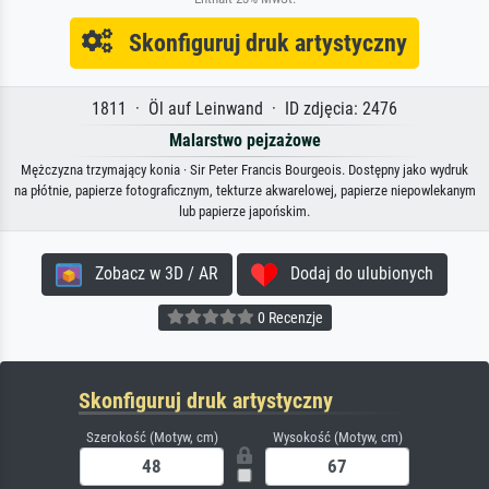
Skonfiguruj druk artystyczny
1811 · Öl auf Leinwand · ID zdjęcia: 2476
Malarstwo pejzażowe
Mężczyzna trzymający konia · Sir Peter Francis Bourgeois. Dostępny jako wydruk
na płótnie, papierze fotograficznym, tekturze akwarelowej, papierze niepowlekanym
lub papierze japońskim.
Zobacz w 3D / AR
Dodaj do ulubionych
0 Recenzje
Skonfiguruj druk artystyczny
Szerokość (Motyw, cm)
Wysokość (Motyw, cm)