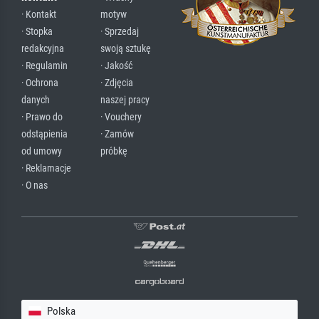
· Kontakt
motyw
· Stopka
· Sprzedaj
redakcyjna
swoją sztukę
· Regulamin
· Jakość
· Ochrona
· Zdjęcia
danych
naszej pracy
· Prawo do
· Vouchery
odstąpienia
· Zamów
od umowy
próbkę
· Reklamacje
· O nas
Polska