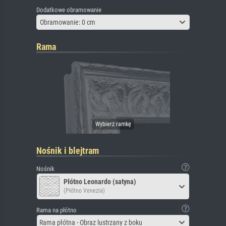
Dodatkowe obramowanie
Obramowanie: 0 cm
Rama
Nośnik i blejtram
Nośnik
Płótno Leonardo (satyna)
(Płótno Venezia)
Rama na płótno
Rama płótna - Obraz lustrzany z boku