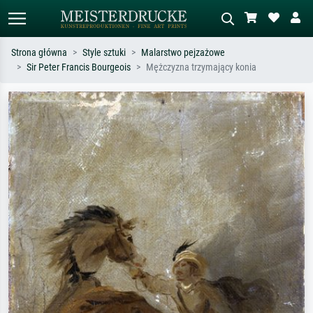
Strona główna
Style sztuki
Malarstwo pejzażowe
Sir Peter Francis Bourgeois
Mężczyzna trzymający konia
Wyszukiwanie standardowe
Wyszukiwanie obrazów AI
Szukaj wg artysty, tytułu lub stylu – np.
Opisz scenę – np. zielona łąka,
Monet, Gwiaździsta noc,
abstrakcja z czerwienią, ciemny olej,
impresjonizm, fala Hokusaia, akt.
stojący akt obok drzewa.