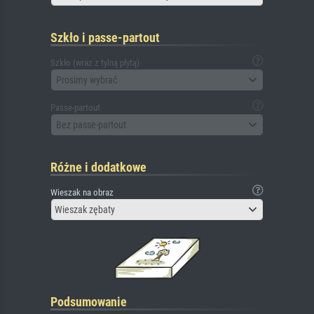
Szkło i passe-partout
Szkło (wraz z tylną płytą)
Prosimy wybrać
Passe-partout
Bez passe-partout
Różne i dodatkowe
Wieszak na obraz
Wieszak zębaty
Podsumowanie