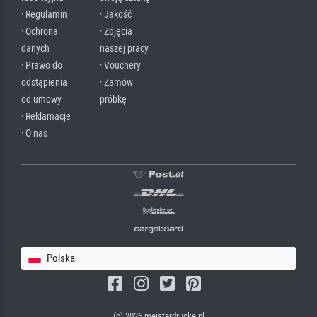
· Regulamin
· Jakość
· Ochrona
· Zdjęcia
danych
naszej pracy
· Prawo do
· Vouchery
odstąpienia
· Zamów
od umowy
próbkę
· Reklamacje
· O nas
Polska
(c) 2026 meisterdrucke.pl