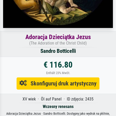
Adoracja Dzieciątka Jezus
(The Adoration of the Christ Child)
Sandro Botticelli
€ 116.80
Enthält 23% MwSt.
Skonfiguruj druk artystyczny
XV wiek · Öl auf Panel · ID zdjęcia: 2435
Wczesny renesans
Adoracja Dzieciątka Jezus · Sandro Botticelli. Dostępny jako wydruk na płótnie,