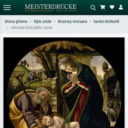
Strona główna
Style sztuki
Wczesny renesans
Sandro Botticelli
Adoracja Dzieciątka Jezus
Wyszukiwanie standardowe
Wyszukiwanie obrazów AI
Szukaj wg artysty, tytułu lub stylu – np.
Opisz scenę – np. zielona łąka,
Monet, Gwiaździsta noc,
abstrakcja z czerwienią, ciemny olej,
impresjonizm, fala Hokusaia, akt.
stojący akt obok drzewa.