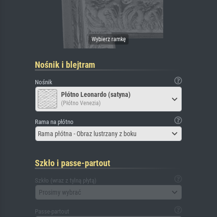
Nośnik i blejtram
Nośnik
Płótno Leonardo (satyna)
(Płótno Venezia)
Rama na płótno
Rama płótna - Obraz lustrzany z boku
Szkło i passe-partout
Szkło (wraz z tylną płytą)
Prosimy wybrać
Passe-partout