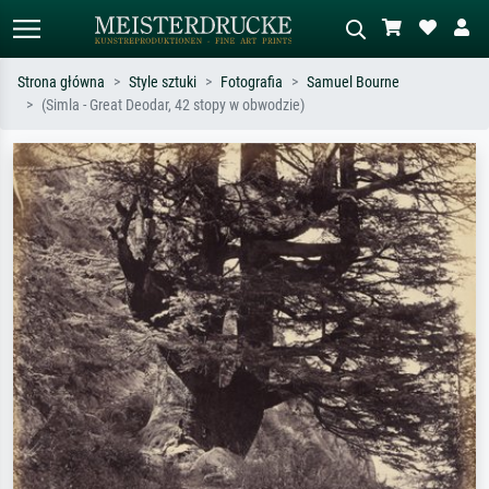
Strona główna
Style sztuki
Fotografia
Samuel Bourne
(Simla - Great Deodar, 42 stopy w obwodzie)
Wyszukiwanie standardowe
Wyszukiwanie obrazów AI
Szukaj wg artysty, tytułu lub stylu – np.
Opisz scenę – np. zielona łąka,
Monet, Gwiaździsta noc,
abstrakcja z czerwienią, ciemny olej,
impresjonizm, fala Hokusaia, akt.
stojący akt obok drzewa.