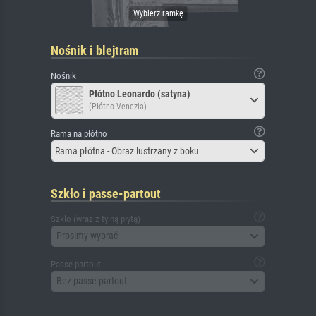
Nośnik i blejtram
Nośnik
Płótno Leonardo (satyna)
(Płótno Venezia)
Rama na płótno
Rama płótna - Obraz lustrzany z boku
Szkło i passe-partout
Szkło (wraz z tylną płytą)
Prosimy wybrać
Passe-partout
Bez passe-partout