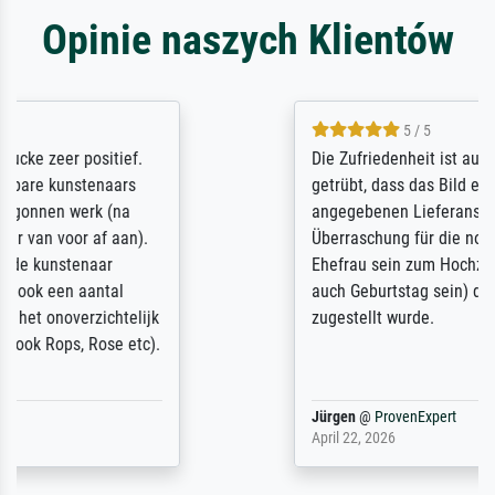
Opinie naszych Klientów
5 / 5
Die Zufriedenheit ist auch nicht dadurch
getrübt, dass das Bild entgegen einer
angegebenen Lieferanschrift (sollte eine
Überraschung für die normannische
Ehefrau sein zum Hochzeits- gleichzeitig
auch Geburtstag sein) doch nach zu Hause
zugestellt wurde.
Jürgen
@
ProvenExpert
April 22, 2026