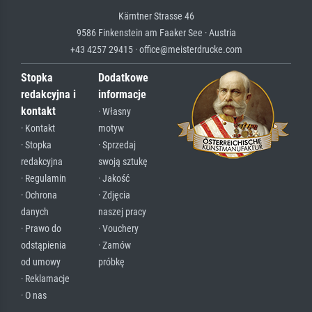
Kärntner Strasse 46
9586 Finkenstein am Faaker See · Austria
+43 4257 29415 · office@meisterdrucke.com
Stopka
Dodatkowe
redakcyjna i
informacje
kontakt
· Własny
· Kontakt
motyw
· Stopka
· Sprzedaj
redakcyjna
swoją sztukę
· Regulamin
· Jakość
· Ochrona
· Zdjęcia
danych
naszej pracy
· Prawo do
· Vouchery
odstąpienia
· Zamów
od umowy
próbkę
· Reklamacje
· O nas