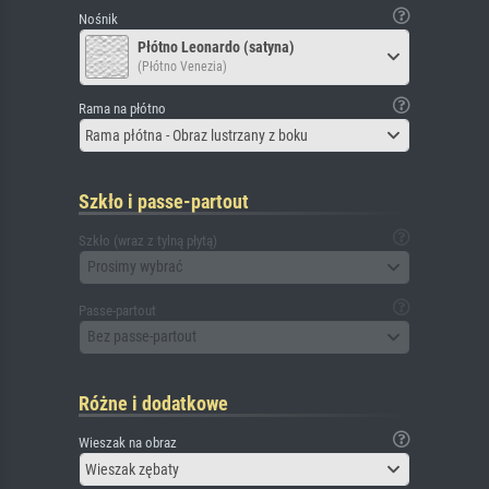
Nośnik
Płótno Leonardo (satyna)
(Płótno Venezia)
Rama na płótno
Rama płótna - Obraz lustrzany z boku
Szkło i passe-partout
Szkło (wraz z tylną płytą)
Prosimy wybrać
Passe-partout
Bez passe-partout
Różne i dodatkowe
Wieszak na obraz
Wieszak zębaty