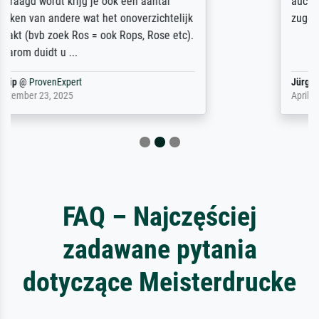
auch Geburtstag sein) doch nach zu Hause
zugestellt wurde.
Jürgen
@
ProvenExpert
April 22, 2026
FAQ – Najczęściej
zadawane pytania
dotyczące Meisterdrucke