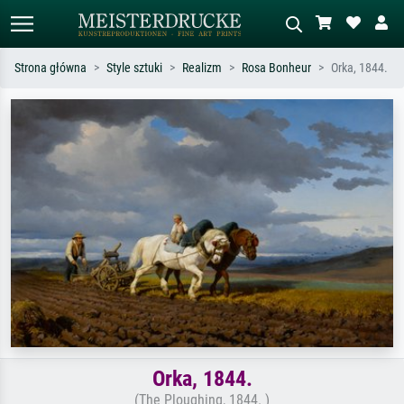
Strona główna
Style sztuki
Realizm
Rosa Bonheur
Orka, 1844.
Wyszukiwanie standardowe
Wyszukiwanie obrazów AI
Szukaj wg artysty, tytułu lub stylu – np.
Opisz scenę – np. zielona łąka,
Monet, Gwiaździsta noc,
abstrakcja z czerwienią, ciemny olej,
impresjonizm, fala Hokusaia, akt.
stojący akt obok drzewa.
Orka, 1844.
(The Ploughing, 1844. )