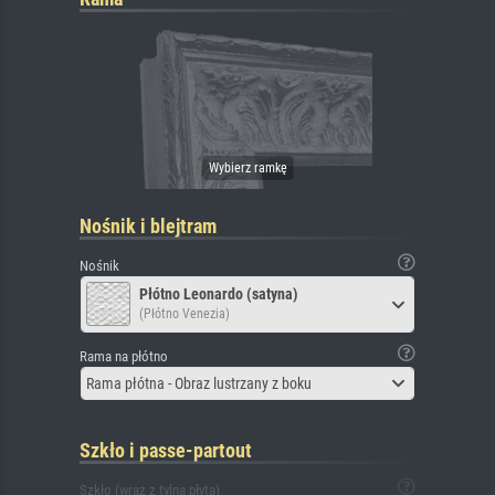
Nośnik i blejtram
Nośnik
Płótno Leonardo (satyna)
(Płótno Venezia)
Rama na płótno
Rama płótna - Obraz lustrzany z boku
Szkło i passe-partout
Szkło (wraz z tylną płytą)