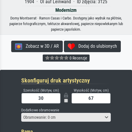
1904 · Öl auf Leinwand · ID zdjęcia: 3125
Modernizm
Domy Montserrat · Ramon Casas i Carbo. Dostępny jako wydruk na płótnie,
papierze fotograficznym, tekturze akwarelowej, papierze niepowlekanym lub
papierze japońskim.
Zobacz w 3D / AR
Dodaj do ulubionych
0 Recenzje
Skonfiguruj druk artystyczny
Szerokość (Motyw, cm)
Wysokość (Motyw, cm)
Dodatkowe obramowanie
Obramowanie: 0 cm
Rama