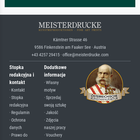
Kärntner Strasse 46
9586 Finkenstein am Faaker See · Austria
+43 4257 29415 · office@meisterdrucke.com
Stopka
Dodatkowe
redakcyjna i
informacje
kontakt
· Własny
· Kontakt
motyw
· Stopka
· Sprzedaj
redakcyjna
swoją sztukę
· Regulamin
· Jakość
· Ochrona
· Zdjęcia
danych
naszej pracy
· Prawo do
· Vouchery