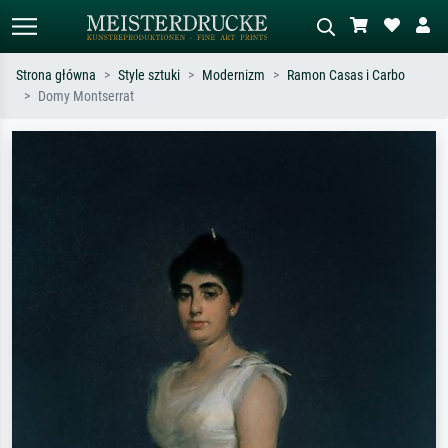
Strona główna
Style sztuki
Modernizm
Ramon Casas i Carbo
Domy Montserrat
Wyszukiwanie standardowe
Wyszukiwanie obrazów AI
Szukaj wg artysty, tytułu lub stylu – np.
Opisz scenę – np. zielona łąka,
Monet, Gwiaździsta noc,
abstrakcja z czerwienią, ciemny olej,
impresjonizm, fala Hokusaia, akt.
stojący akt obok drzewa.