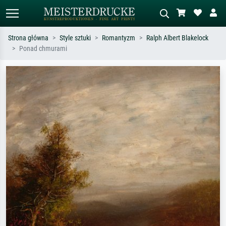
Strona główna
Style sztuki
Romantyzm
Ralph Albert Blakelock
Ponad chmurami
Wyszukiwanie standardowe
Wyszukiwanie obrazów AI
Szukaj wg artysty, tytułu lub stylu – np.
Opisz scenę – np. zielona łąka,
Monet, Gwiaździsta noc,
abstrakcja z czerwienią, ciemny olej,
impresjonizm, fala Hokusaia, akt.
stojący akt obok drzewa.