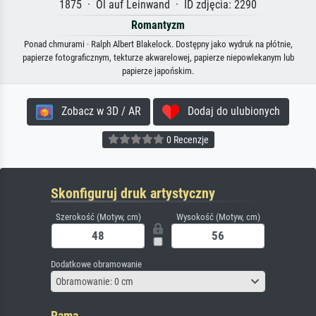
1875 · Öl auf Leinwand · ID zdjęcia: 2290
Romantyzm
Ponad chmurami · Ralph Albert Blakelock. Dostępny jako wydruk na płótnie,
papierze fotograficznym, tekturze akwarelowej, papierze niepowlekanym lub
papierze japońskim.
Zobacz w 3D / AR
Dodaj do ulubionych
0 Recenzje
Skonfiguruj druk artystyczny
Szerokość (Motyw, cm)
Wysokość (Motyw, cm)
Dodatkowe obramowanie
Obramowanie: 0 cm
Rama