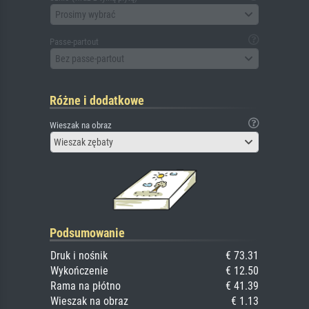
Prosimy wybrać
Passe-partout
Bez passe-partout
Różne i dodatkowe
Wieszak na obraz
Wieszak zębaty
Podsumowanie
Druk i nośnik
€ 73.31
Wykończenie
€ 12.50
Rama na płótno
€ 41.39
Wieszak na obraz
€ 1.13