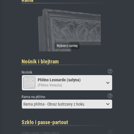
Nośnik i blejtram
Nośnik
Płótno Leonardo (satyna)
(Płótno Venezia)
Rama na płótno
Rama płótna - Obraz lustrzany z boku
Szkło i passe-partout
Szkło (wraz z tylną płytą)