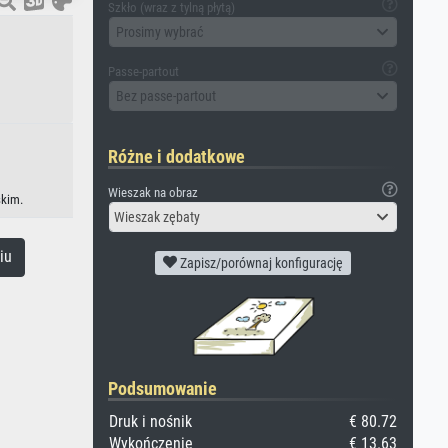
Szkło (wraz z tylną płytą)
Prosimy wybrać
Passe-partout
Bez passe-partout
Różne i dodatkowe
Wieszak na obraz
skim.
Wieszak zębaty
iu
Zapisz/porównaj konfigurację
Podsumowanie
Druk i nośnik
€ 80.72
Wykończenie
€ 13.63