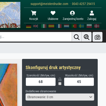
support@meisterdrucke.com · 0043 4257 29415
Koszyk
Ulubione
Zarejestruj konto
Zaloguj
Skonfiguruj druk artystyczny
Szerokość (Motyw, cm)
Wysokość (Motyw, cm)
Dodatkowe obramowanie
Obramowanie: 0 cm