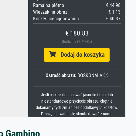
Rama na płótno
€ 44.98
Wieszak na obraz
€ 1.13
Koszty licencjonowania
€ 40.37
€ 180.83
(Enthält 23% MwSt.)
Dodaj do koszyka
Ostrość obrazu:
DOSKONAŁA
Jeśli chcesz dostosować jasność i kolor lub
niestandardowe przycięcie obrazu, chętnie
dokonamy tych zmian bez dodatkowych kosztów.
Proszę nie wahaj się skontaktować z nami.
do Gambino