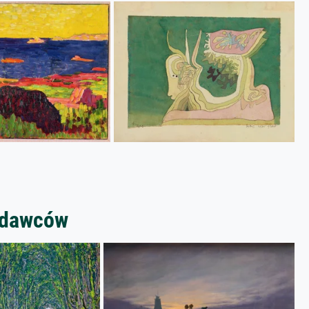
zedawców