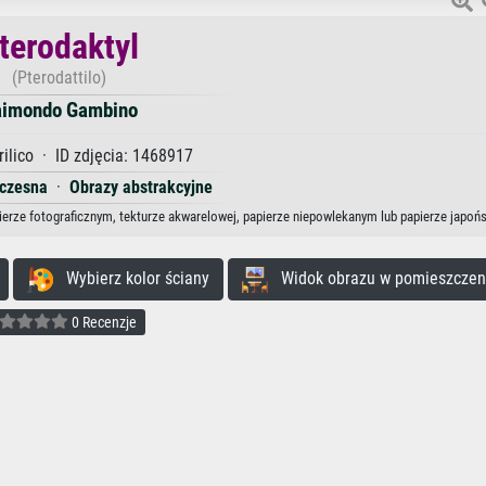
terodaktyl
(Pterodattilo)
imondo Gambino
ilico · ID zdjęcia: 1468917
czesna
·
Obrazy abstrakcyjne
ierze fotograficznym, tekturze akwarelowej, papierze niepowlekanym lub papierze japoń
Wybierz kolor ściany
Widok obrazu w pomieszczen
0 Recenzje