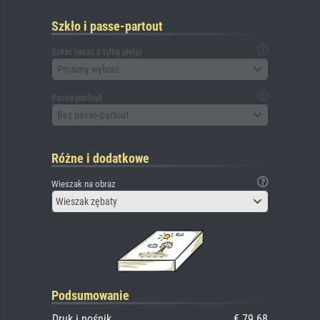
Szkło i passe-partout
Szkło (wraz z tylną płytą)
Prosimy wybrać
Passe-partout
Bez passe-partout
Różne i dodatkowe
Wieszak na obraz
Wieszak zębaty
Podsumowanie
Druk i nośnik
€ 79.68