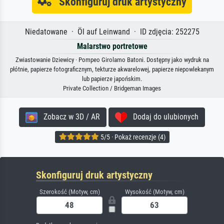
Skonfiguruj druk artystyczny
Niedatowane · Öl auf Leinwand · ID zdjęcia: 252275
Malarstwo portretowe
Zwiastowanie Dziewicy · Pompeo Girolamo Batoni. Dostępny jako wydruk na
płótnie, papierze fotograficznym, tekturze akwarelowej, papierze niepowlekanym
lub papierze japońskim.
Private Collection / Bridgeman Images
Zobacz w 3D / AR
Dodaj do ulubionych
5/5 · Pokaż recenzje (4)
Skonfiguruj druk artystyczny
Szerokość (Motyw, cm)
Wysokość (Motyw, cm)