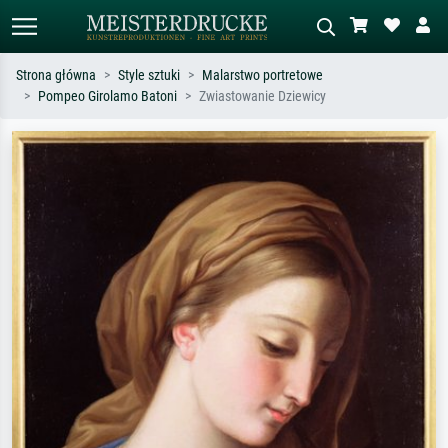
Strona główna
Style sztuki
Malarstwo portretowe
Pompeo Girolamo Batoni
Zwiastowanie Dziewicy
Wyszukiwanie standardowe
Wyszukiwanie obrazów AI
Szukaj wg artysty, tytułu lub stylu – np.
Opisz scenę – np. zielona łąka,
Monet, Gwiaździsta noc,
abstrakcja z czerwienią, ciemny olej,
impresjonizm, fala Hokusaia, akt.
stojący akt obok drzewa.