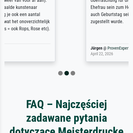
Überraschung für die normannische
Ehefrau sein zum Hochzeits- gleichzeitig
auch Geburtstag sein) doch nach zu Hause
zugestellt wurde.
Jürgen
@
ProvenExpert
April 22, 2026
FAQ – Najczęściej
zadawane pytania
dotyczące Meisterdrucke