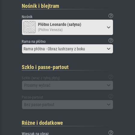
Nośnik i blejtram
Nośnik
Płótno Leonardo (satyna)
(Płótno Venezia)
Rama na płótno
Rama płótna - Obraz lustrzany z boku
Szkło i passe-partout
Szkło (wraz z tylną płytą)
Prosimy wybrać
Passe-partout
Bez passe-partout
Różne i dodatkowe
Wieszak na obraz