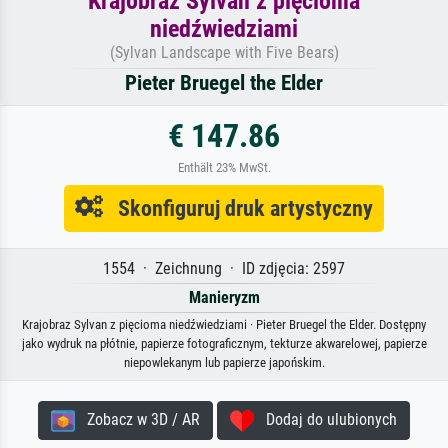
Krajobraz Sylvan z pięcioma
niedźwiedziami
(Sylvan Landscape with Five Bears)
Pieter Bruegel the Elder
€ 147.86
Enthält 23% MwSt.
Skonfiguruj druk artystyczny
1554 · Zeichnung · ID zdjęcia: 2597
Manieryzm
Krajobraz Sylvan z pięcioma niedźwiedziami · Pieter Bruegel the Elder. Dostępny
jako wydruk na płótnie, papierze fotograficznym, tekturze akwarelowej, papierze
niepowlekanym lub papierze japońskim.
Zobacz w 3D / AR
Dodaj do ulubionych