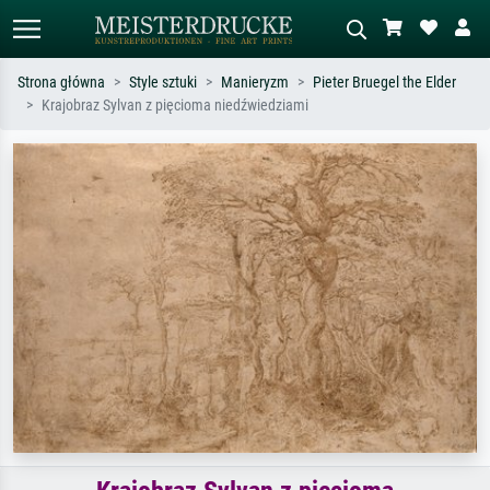
Strona główna
Style sztuki
Manieryzm
Pieter Bruegel the Elder
Krajobraz Sylvan z pięcioma niedźwiedziami
Wyszukiwanie standardowe
Wyszukiwanie obrazów AI
Szukaj wg artysty, tytułu lub stylu – np.
Opisz scenę – np. zielona łąka,
Monet, Gwiaździsta noc,
abstrakcja z czerwienią, ciemny olej,
impresjonizm, fala Hokusaia, akt.
stojący akt obok drzewa.