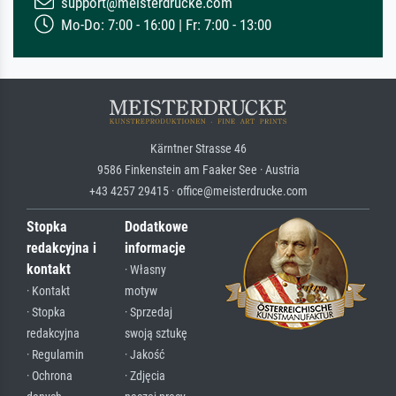
support@meisterdrucke.com
Mo-Do: 7:00 - 16:00 | Fr: 7:00 - 13:00
Kärntner Strasse 46
9586 Finkenstein am Faaker See · Austria
+43 4257 29415 · office@meisterdrucke.com
Stopka
Dodatkowe
redakcyjna i
informacje
kontakt
· Własny
· Kontakt
motyw
· Stopka
· Sprzedaj
redakcyjna
swoją sztukę
· Regulamin
· Jakość
· Ochrona
· Zdjęcia