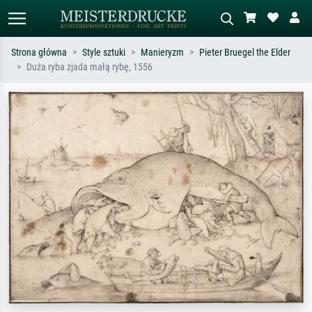
Strona główna
Style sztuki
Manieryzm
Pieter Bruegel the Elder
Duża ryba zjada małą rybę, 1556
Wyszukiwanie standardowe
Wyszukiwanie obrazów AI
Szukaj wg artysty, tytułu lub stylu – np.
Opisz scenę – np. zielona łąka,
Monet, Gwiaździsta noc,
abstrakcja z czerwienią, ciemny olej,
impresjonizm, fala Hokusaia, akt.
stojący akt obok drzewa.