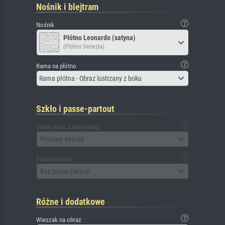
Nośnik i blejtram
Nośnik
Płótno Leonardo (satyna)
(Płótno Venezia)
Rama na płótno
Rama płótna - Obraz lustrzany z boku
Szkło i passe-partout
Szkło (wraz z tylną płytą)
Prosimy wybrać
Passe-partout
Bez passe-partout
Różne i dodatkowe
Wieszak na obraz