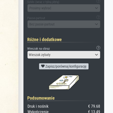
Szkło (wraz z tylną płytą)
Prosimy wybrać
Passe-partout
Bez passe-partout
Różne i dodatkowe
Wieszak na obraz
Wieszak zębaty
Zapisz/porównaj konfigurację
Podsumowanie
Druk i nośnik
€ 79.68
Wykończenie
€ 13.49