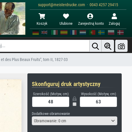
support@meisterdrucke.com · 0043 4257 29415
Koszyk
Ulubione
Zarejestruj konto
Zaloguj
 et des Plus Beaux Fruits", tom II, 1827-33
Skonfiguruj druk artystyczny
Szerokość (Motyw, cm)
Wysokość (Motyw, cm)
Dodatkowe obramowanie
Obramowanie: 0 cm