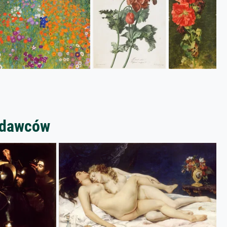
zedawców