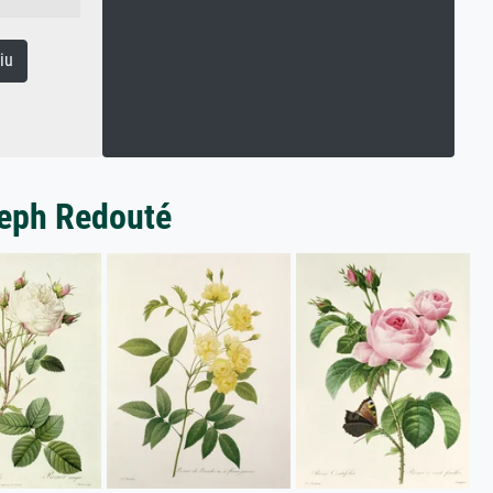
iu
seph Redouté