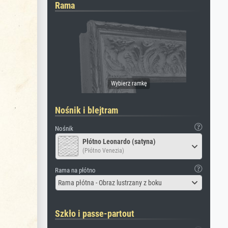
Rama
Nośnik i blejtram
Nośnik
Płótno Leonardo (satyna)
(Płótno Venezia)
Rama na płótno
Rama płótna - Obraz lustrzany z boku
Szkło i passe-partout