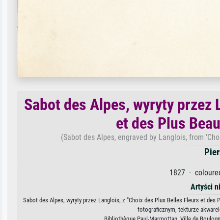
Sabot des Alpes, wyryty przez L
et des Plus Beau
(Sabot des Alpes, engraved by Langlois, from 'Choix
Pie
1827 · coloured
Artyści n
Sabot des Alpes, wyryty przez Langlois, z "Choix des Plus Belles Fleurs et des 
fotograficznym, tekturze akware
Bibliothèque Paul-Marmottan, Ville de Boulog