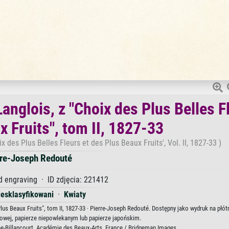
anglois, z "Choix des Plus Belles F
x Fruits", tom II, 1827-33
 des Plus Belles Fleurs et des Plus Beaux Fruits', Vol. II, 1827-33 )
rre-Joseph Redouté
 engraving · ID zdjęcia: 221412
iesklasyfikowani
·
Kwiaty
Plus Beaux Fruits", tom II, 1827-33 · Pierre-Joseph Redouté. Dostępny jako wydruk na płót
lowej, papierze niepowlekanym lub papierze japońskim.
ne-Billancourt, Académie des Beaux-Arts, France / Bridgeman Images