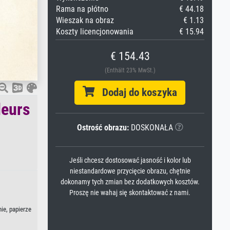
Rama na płótno
€ 44.18
Wieszak na obraz
€ 1.13
Koszty licencjonowania
€ 15.94
€ 154.43
(Enthält 23% MwSt.)
Dodaj do koszyka
leurs
Ostrość obrazu:
DOSKONAŁA
Jeśli chcesz dostosować jasność i kolor lub
niestandardowe przycięcie obrazu, chętnie
dokonamy tych zmian bez dodatkowych kosztów.
Proszę nie wahaj się skontaktować z nami.
nie, papierze