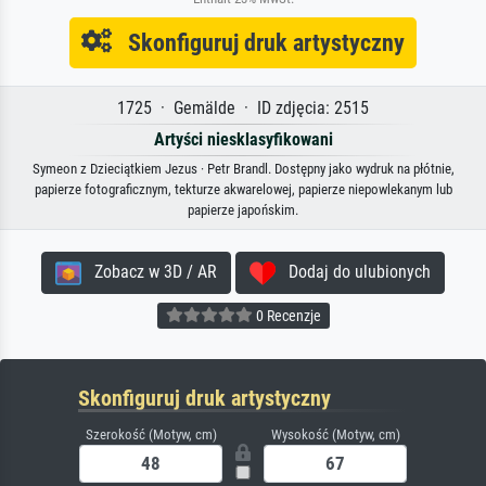
Skonfiguruj druk artystyczny
1725 · Gemälde · ID zdjęcia: 2515
Artyści niesklasyfikowani
Symeon z Dzieciątkiem Jezus · Petr Brandl. Dostępny jako wydruk na płótnie,
papierze fotograficznym, tekturze akwarelowej, papierze niepowlekanym lub
papierze japońskim.
Zobacz w 3D / AR
Dodaj do ulubionych
0 Recenzje
Skonfiguruj druk artystyczny
Szerokość (Motyw, cm)
Wysokość (Motyw, cm)