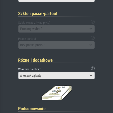
Szkło i passe-partout
Szkło (wraz z tylną płytą)
Prosimy wybrać
Passe-partout
Bez passe-partout
Różne i dodatkowe
Wieszak na obraz
Wieszak zębaty
Podsumowanie