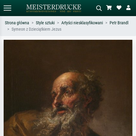
Strona główna
Style sztuki
Artyści niesklasyfikowani
Petr Brandl
Symeon z Dzieciątkiem Jezus
Wyszukiwanie standardowe
Wyszukiwanie obrazów AI
Szukaj wg artysty, tytułu lub stylu – np.
Opisz scenę – np. zielona łąka,
Monet, Gwiaździsta noc,
abstrakcja z czerwienią, ciemny olej,
impresjonizm, fala Hokusaia, akt.
stojący akt obok drzewa.