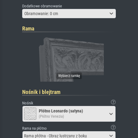
Dodatkowe obramowanie
Obramowanie: 0 cm
Rama
Nośnik i blejtram
Nośnik
Płótno Leonardo (satyna)
(Płótno Venezia)
Rama na płótno
Rama płótna - Obraz lustrzany z boku