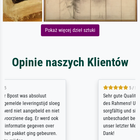
Pokaż więcej dzieł sztuki
Opinie naszych Klientów
5 / 5
Sehr gute Qualität des Leinwanddrucks und
des Rahmens! Unser Bild wurde sehr
sorgfältig und sicher verpackt, so dass es
unbeschadet bei uns ankam. Es wird nicht
unser letzter Meisterdruck sein. Vielen
Dank!