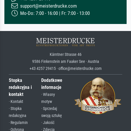
support@meisterdrucke.com
Mo-Do: 7:00 - 16:00 | Fr: 7:00 - 13:00
Kärntner Strasse 46
9586 Finkenstein am Faaker See · Austria
+43 4257 29415 · office@meisterdrucke.com
Stopka
Dodatkowe
redakcyjna i
informacje
kontakt
· Własny
· Kontakt
motyw
· Stopka
· Sprzedaj
redakcyjna
swoją sztukę
· Regulamin
· Jakość
· Ochrona
· Zdjęcia