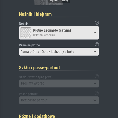
Nośnik i blejtram
Nośnik
Płótno Leonardo (satyna)
(Płótno Venezia)
Rama na płótno
Rama płótna - Obraz lustrzany z boku
Szkło i passe-partout
Szkło (wraz z tylną płytą)
Prosimy wybrać
Passe-partout
Bez passe-partout
Różne i dodatkowe