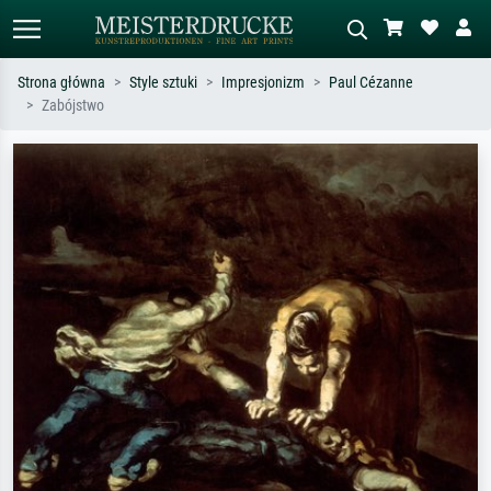
Strona główna
Style sztuki
Impresjonizm
Paul Cézanne
Zabójstwo
Wyszukiwanie standardowe
Wyszukiwanie obrazów AI
Szukaj wg artysty, tytułu lub stylu – np.
Opisz scenę – np. zielona łąka,
Monet, Gwiaździsta noc,
abstrakcja z czerwienią, ciemny olej,
impresjonizm, fala Hokusaia, akt.
stojący akt obok drzewa.