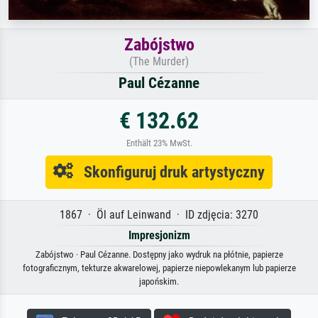
Zabójstwo
(The Murder)
Paul Cézanne
€ 132.62
Enthält 23% MwSt.
Skonfiguruj druk artystyczny
1867 · Öl auf Leinwand · ID zdjęcia: 3270
Impresjonizm
Zabójstwo · Paul Cézanne. Dostępny jako wydruk na płótnie, papierze
fotograficznym, tekturze akwarelowej, papierze niepowlekanym lub papierze
japońskim.