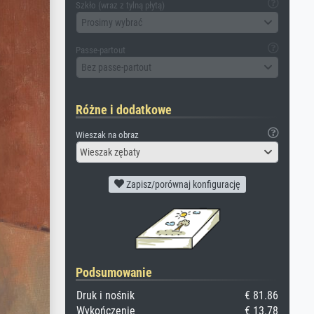
Szkło (wraz z tylną płytą)
Prosimy wybrać
Passe-partout
Bez passe-partout
Różne i dodatkowe
Wieszak na obraz
Wieszak zębaty
Zapisz/porównaj konfigurację
Podsumowanie
Druk i nośnik
€ 81.86
Wykończenie
€ 13.78