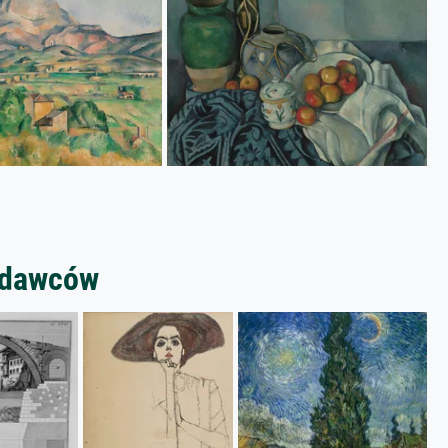
zedawców