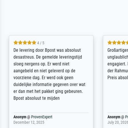
5 / 5
Sehr gute Qualität des Leinwanddrucks
Für ein Er
und des Rahmens! Unser Bild wurde
Feldpost m
sehr sorgfältig und sicher verpackt, so
Weltkrieg b
dass es unbeschadet bei uns ankam. Es
ausdrucksvo
wird nicht unser letzter Meisterdruck
Ihnen gefu
sein. Vielen Dank!
Fotopapier
am Telefon
stabiler Pa
zufrieden 
weiter. Viel
Reinhold,
@
ProvenExpert
Margot
@
Pr
April 22, 2026
February 20,