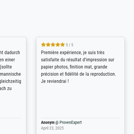
4.8 / 5
kann sich
Qualité absolument irréprochable.
.B.:
Extraordinaire diversité des thèmes
keit,
abordés et personnalisation des
freundliche
demandes (recadrage, réajustement des
ild (ein
couleurs). Relation clientèle parfaite.
rpackt -
Transport, réception sans aucun
stikdeckeln
problème. Merci à toute l'équipe ! Hervé
in den
 der P...
Anonym
@
ProvenExpert
March 31, 2025