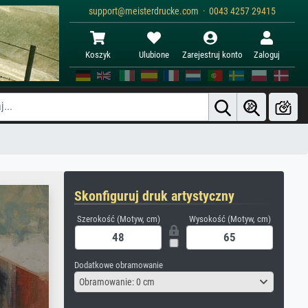
support@meisterdrucke.com · 0043 4257 29415
Koszyk
Ulubione
Zarejestruj konto
Zaloguj
Skonfiguruj druk artystyczny
Szerokość (Motyw, cm)
Wysokość (Motyw, cm)
Dodatkowe obramowanie
Obramowanie: 0 cm