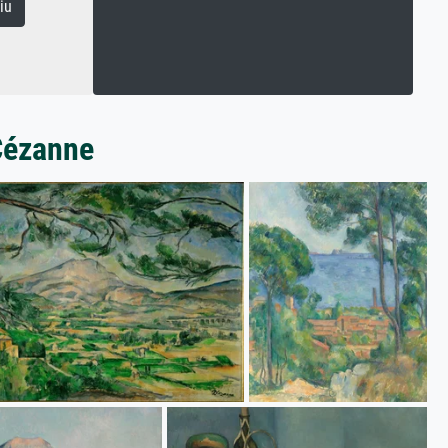
iu
Cézanne