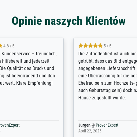
Opinie naszych Klientów
5 / 5
4.8 / 5
innerungsbuch mit der
Hervorragende Qualität. Man 
eines Großvaters aus dem 1.
vieles anpassen lassen, wie z
enötigte ich ein
Randentfernung, Farbe, Hellig
lles Bild. Das habe ich bei
Kontrast und Weiteres. Sehr 
nden. Bei der Auswahl der
Kontaktperson per Mail. Das B
-Qualität wurde ich sehr gut
Kunstdruck) wurde sehr gut ve
 beraten. Der Versand mit
sehr starke Papprolle mit Pla
ppe war perfekt. Ich bin sehr
und innen mit Papierknüllern 
und empfehle Sie gerne
Zwischenräumen gefüllt. Einzig
en ...
ovenExpert
Anonym
@
ProvenExpert
 2026
August 12, 2025