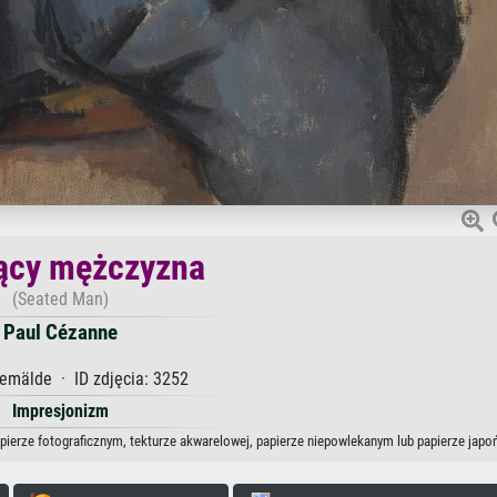
ący mężczyzna
(Seated Man)
Paul Cézanne
emälde · ID zdjęcia: 3252
Impresjonizm
pierze fotograficznym, tekturze akwarelowej, papierze niepowlekanym lub papierze japo