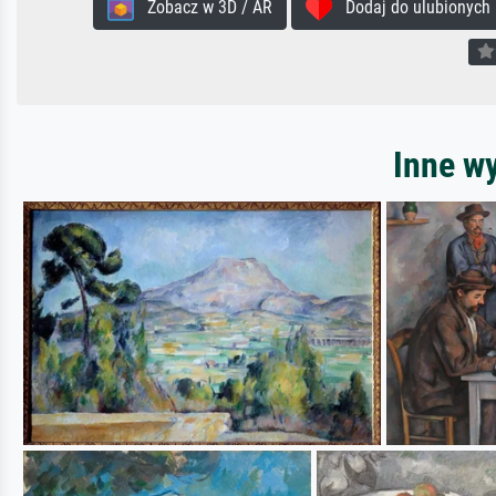
Zobacz w 3D / AR
Dodaj do ulubionych
Inne w