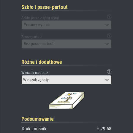
Szkło i passe-partout
Szkło (wraz z tylną płytą)
Prosimy wybrać
Passe-partout
Bez passe-partout
Różne i dodatkowe
Wieszak na obraz
Wieszak zębaty
Podsumowanie
Druk i nośnik
€ 79.68