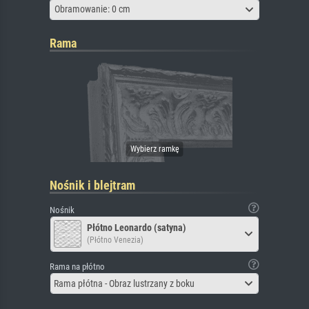
Obramowanie: 0 cm
Rama
Nośnik i blejtram
Nośnik
Płótno Leonardo (satyna)
(Płótno Venezia)
Rama na płótno
Rama płótna - Obraz lustrzany z boku