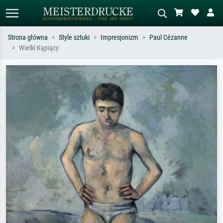
Strona główna
Style sztuki
Impresjonizm
Paul Cézanne
Wielki Kąpiący
Wyszukiwanie standardowe
Wyszukiwanie obrazów AI
Szukaj wg artysty, tytułu lub stylu – np.
Opisz scenę – np. zielona łąka,
Monet, Gwiaździsta noc,
abstrakcja z czerwienią, ciemny olej,
impresjonizm, fala Hokusaia, akt.
stojący akt obok drzewa.