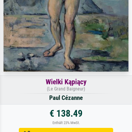
Wielki Kąpiący
(Le Grand Baigneur)
Paul Cézanne
€ 138.49
Enthält 23% MwSt.