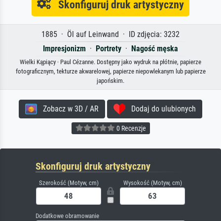
Skonfiguruj druk artystyczny
1885 · Öl auf Leinwand · ID zdjęcia: 3232
Impresjonizm
·
Portrety
·
Nagość męska
Wielki Kąpiący · Paul Cézanne. Dostępny jako wydruk na płótnie, papierze
fotograficznym, tekturze akwarelowej, papierze niepowlekanym lub papierze
japońskim.
Zobacz w 3D / AR
Dodaj do ulubionych
0 Recenzje
Skonfiguruj druk artystyczny
Szerokość (Motyw, cm)
Wysokość (Motyw, cm)
Dodatkowe obramowanie