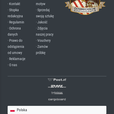
· Kontakt
motyw
· Stopka
· Sprzedaj
redakcyjna
swoją sztukę
· Regulamin
· Jakość
· Ochrona
· Zdjęcia
danych
naszej pracy
· Prawo do
· Vouchery
odstąpienia
· Zamów
od umowy
próbkę
· Reklamacje
· O nas
Polska