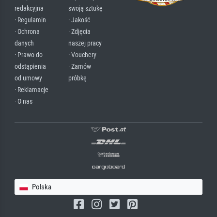
redakcyjna
swoją sztukę
· Regulamin
· Jakość
· Ochrona
· Zdjęcia
danych
naszej pracy
· Prawo do
· Vouchery
odstąpienia
· Zamów
od umowy
próbkę
· Reklamacje
· O nas
Polska