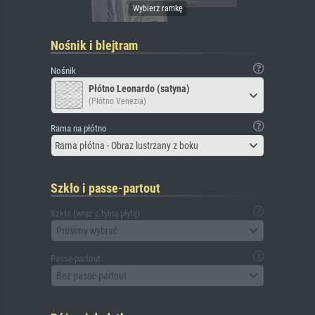
Nośnik i blejtram
Nośnik
Płótno Leonardo (satyna)
(Płótno Venezia)
Rama na płótno
Rama płótna - Obraz lustrzany z boku
Szkło i passe-partout
Szkło (wraz z tylną płytą)
Prosimy wybrać
Passe-partout
Bez passe-partout